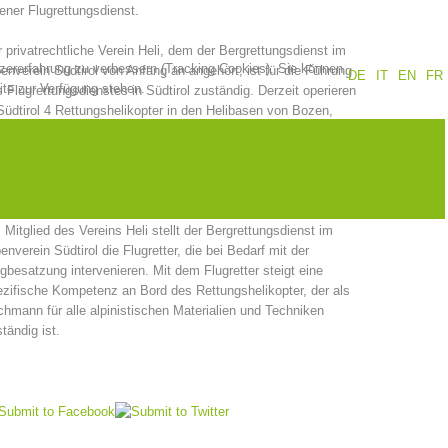
ener Flugrettungsdienst.
Jahresberichte
Ausbildung
 privatrechtliche Verein Heli, dem der Bergrettungsdienst im
tzererfahrung zu verbessern (Tracking Cookies). Sie können
enverein Südtirol von Anfang an angehört, ist für die Führung
DE
IT
EN
FR
ite zur Verfügung stehen.
 Flugrettungsdienstes in Südtirol zuständig. Derzeit operieren
Südtirol 4 Rettungshelikopter in den Helibasen von Bozen,
xen, Laas und Pontives (Gröden). Letztere wird vom Verein
Prävention
PEER
t Alpin Dolomites geführt und operiert in der Sommersaison
 Juni bis Oktober sowie in der Wintersaison von Dezember
 Ostern.
 Mitglied des Vereins Heli stellt der Bergrettungsdienst im
ze
Kontakt
enverein Südtirol die Flugretter, die bei Bedarf mit der
gbesatzung intervenieren. Mit dem Flugretter steigt eine
zifische Kompetenz an Bord des Rettungshelikopter, der als
hmann für alle alpinistischen Materialien und Techniken
tändig ist.