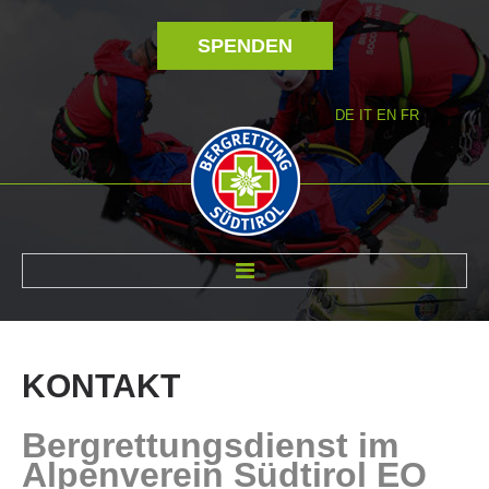
SPENDEN
DE
IT
EN
FR
ÜBER UNS
KONTAKT
Bergrettungsdienst im
Alpenverein Südtirol EO