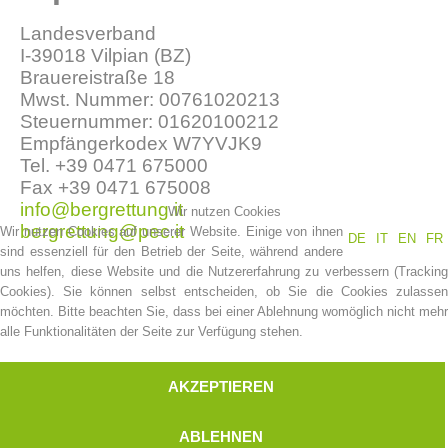
Landesverband
I-39018 Vilpian (BZ)
Brauereistraße 18
Mwst. Nummer: 00761020213
Steuernummer: 01620100212
Empfängerkodex W7YVJK9
Tel. +39 0471 675000
Fax +39 0471 675008
info@bergrettung.it
Wir nutzen Cookies
bergrettung@pec.it
Wir nutzen Cookies auf unserer Website. Einige von ihnen
DE
IT
EN
FR
Vereinsgeschichte
sind essenziell für den Betrieb der Seite, während andere
uns helfen, diese Website und die Nutzererfahrung zu verbessern (Tracking
Cookies). Sie können selbst entscheiden, ob Sie die Cookies zulassen
möchten. Bitte beachten Sie, dass bei einer Ablehnung womöglich nicht mehr
alle Funktionalitäten der Seite zur Verfügung stehen.
AKZEPTIEREN
ABLEHNEN