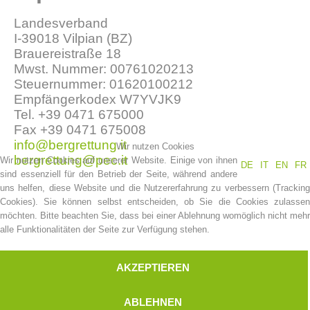
Landesverband
I-39018 Vilpian (BZ)
Brauereistraße 18
Mwst. Nummer: 00761020213
Steuernummer: 01620100212
Empfängerkodex W7YVJK9
Tel. +39 0471 675000
Fax +39 0471 675008
info@bergrettung.it
Wir nutzen Cookies
bergrettung@pec.it
Wir nutzen Cookies auf unserer Website. Einige von ihnen
DE
IT
EN
FR
Vereinsgeschichte
sind essenziell für den Betrieb der Seite, während andere
uns helfen, diese Website und die Nutzererfahrung zu verbessern (Tracking
Cookies). Sie können selbst entscheiden, ob Sie die Cookies zulassen
möchten. Bitte beachten Sie, dass bei einer Ablehnung womöglich nicht mehr
alle Funktionalitäten der Seite zur Verfügung stehen.
AKZEPTIEREN
ABLEHNEN