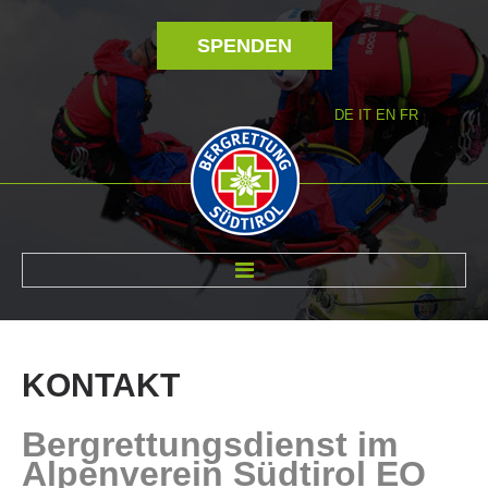
SPENDEN
DE
IT
EN
FR
ÜBER UNS
KONTAKT
Bergrettungsdienst im
Alpenverein Südtirol EO