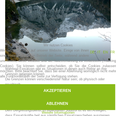
Wir nutzen Cookies
Wir nutzen Cookies auf unserer Website. Einige von ihnen
DE
IT
EN
FR
sind essenziell für den Betrieb der Seite, während andere
uns helfen, diese Website und die Nutzererfahrung zu verbessern (Tracking
Vereinsgeschichte
Cookies). Sie können selbst entscheiden, ob Sie die Cookies zulassen
Während Einsätzen gibt es Situationen in denen auch Retter an ihre
möchten. Bitte beachten Sie, dass bei einer Ablehnung womöglich nicht mehr
Grenzen gelangen können.
alle Funktionalitäten der Seite zur Verfügung stehen.
Die Grenzen können verschiedenster Natur sein; ob physisch oder
psychisch.
Man kann von einem Bergretter nicht verlangen, dass er wie eine
AKZEPTIEREN
Maschine funktioniert und alle Sorgen und Nöte wegsteckt, welche
ihm bei einem Einsatz geblieben sind.
ABLEHNEN
Einsätze gehen Jedem Nahe! In welcher Form auch immer.
Dem Bergrettungsdienst im Alpenverein Südtirol ist es ein Anliegen,
Weitere Informationen
dass Einsatzkräfte heil aus sämtlichen Einsatzgeschehen aussteigen