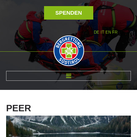
SPENDEN
DE
IT
EN
FR
ÜBER UNS
PEER