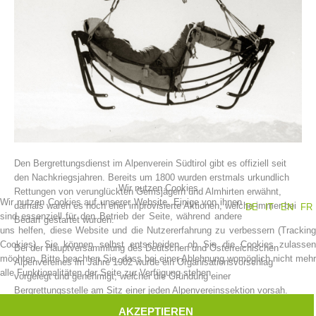
Den Bergrettungsdienst im Alpenverein Südtirol gibt es offiziell seit
Vereinsgeschichte
den Nachkriegsjahren. Bereits um 1800 wurden erstmals urkundlich
Wir nutzen Cookies
Rettungen von verunglückten Gemsjägern und Almhirten erwähnt,
Wir nutzen Cookies auf unserer Website. Einige von ihnen
damals waren es noch eher improvisierte Aktionen, welche immer bei
DE
IT
EN
FR
sind essenziell für den Betrieb der Seite, während andere
Bedarf gestartet wurden.
uns helfen, diese Website und die Nutzererfahrung zu verbessern (Tracking
Cookies). Sie können selbst entscheiden, ob Sie die Cookies zulassen
Bei der Hauptversammlung des Deutschen und Österreichischen
möchten. Bitte beachten Sie, dass bei einer Ablehnung womöglich nicht mehr
Alpenvereines im Jahre 1902 wurde ein Organisationsvorschlag
alle Funktionalitäten der Seite zur Verfügung stehen.
vorgelegt und genehmigt, welcher die Gründung einer
Bergrettungsstelle am Sitz einer jeden Alpenvereinssektion vorsah.
AKZEPTIEREN