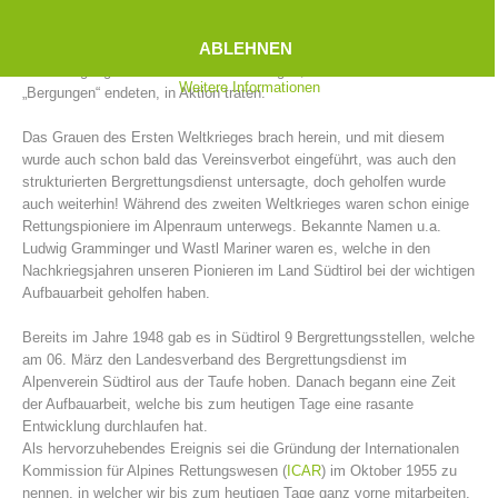
So waren in den Jahren von 1902 bis 1914 in Südtirol nicht weniger
als 39 Bergrettungsstellen gegründet worden. „Die Männer mit dem
ABLEHNEN
grünen Kreuz im Edelweiß“ waren es, welche damals mit den wenigen
zur Verfügung stehenden Mitteln Rettungen, welche oftmals als
Weitere Informationen
„Bergungen“ endeten, in Aktion traten.
Das Grauen des Ersten Weltkrieges brach herein, und mit diesem
wurde auch schon bald das Vereinsverbot eingeführt, was auch den
strukturierten Bergrettungsdienst untersagte, doch geholfen wurde
auch weiterhin! Während des zweiten Weltkrieges waren schon einige
Rettungspioniere im Alpenraum unterwegs. Bekannte Namen u.a.
Ludwig Gramminger und Wastl Mariner waren es, welche in den
Nachkriegsjahren unseren Pionieren im Land Südtirol bei der wichtigen
Bergrettungsstellen
Aufbauarbeit geholfen haben.
Bereits im Jahre 1948 gab es in Südtirol 9 Bergrettungsstellen, welche
am 06. März den Landesverband des Bergrettungsdienst im
Alpenverein Südtirol aus der Taufe hoben. Danach begann eine Zeit
der Aufbauarbeit, welche bis zum heutigen Tage eine rasante
Entwicklung durchlaufen hat.
Als hervorzuhebendes Ereignis sei die Gründung der Internationalen
Kommission für Alpines Rettungswesen (
ICAR
) im Oktober 1955 zu
nennen, in welcher wir bis zum heutigen Tage ganz vorne mitarbeiten.