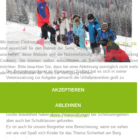
Wir nutzen Cookies
Wir nutzen Cookies auf unserer Website. Einige von ihnen
DE
IT
EN
FR
sind essenziell für den Betrieb der Seite, während andere
uns helfen, diese Website und die Nutzererfahrung zu verbessern (Tracking
Cookies). Sie können selbst entscheiden, ob Sie die Cookies zulassen
möchten. Bitte beachten Sie, dass bei einer Ablehnung womöglich nicht mehr
Der Bergrettungsdienst im Alpenverein Südtirol hat es sich in seiner
alle Funktionalitäten der Seite zur Verfügung stehen.
Vereinsgeschichte
Vereinssatzung zur Aufgabe gemacht die Unfallprävention groß zu
schreiben.
AKZEPTIEREN
Im Stillen machen die Bergrettungsstellen Südtirols eine Aufgabe,
welche eher einem logistischen Großereignis gleichen müsste.
Jedes Jahr zu Winterbeginn veranstalten unsere Bergrettungsstellen
ABLEHNEN
diverse Kampagnen für das sichere Winterbergsteigen.
Große Beliebtheit haben diese Veranstaltungen bei Schitourengehern
Weitere Informationen
aber auch bei Schulklassen gefunden.
Es ist auch für unsere Bergretter eine Bereicherung, wenn sie sehen
mit wie viel Spaß sich Kinder für das Thema Sicherheit am Berg