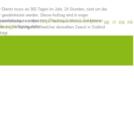
 Dienst muss an 365 Tagen im Jahr, 24 Stunden, rund um die
Jahresberichte
Ausbildung
 gewährleistet werden. Dieser Auftrag wird in enger
tzererfahrung zu verbessern (Tracking Cookies). Sie können
sammenarbeit mit dem
Corpo Nazionale Soccorso Alpino e
DE
IT
EN
FR
ite zur Verfügung stehen.
leologico
durchgeführt, welcher denselben Zweck in Südtirol
folgt.
Prävention
PEER
ze
Kontakt