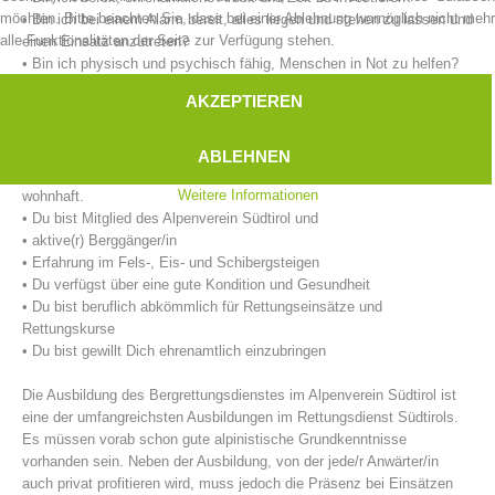
möchten. Bitte beachten Sie, dass bei einer Ablehnung womöglich nicht mehr
• Bin ich bei einem Alarm bereit, alles liegen und stehen zu lassen und
alle Funktionalitäten der Seite zur Verfügung stehen.
einen Einsatz anzutreten?
• Bin ich physisch und psychisch fähig, Menschen in Not zu helfen?
AKZEPTIEREN
Unsere Anforderungen an eine/n Bergretter/in:
• Du hast das 18. Lebensjahr vollendet.
ABLEHNEN
• Du bist im unmittelbaren Einsatzgebiet der Bergrettungsstelle
Weitere Informationen
wohnhaft.
• Du bist Mitglied des Alpenverein Südtirol und
• aktive(r) Berggänger/in
• Erfahrung im Fels-, Eis- und Schibergsteigen
Bergrettungsstellen
• Du verfügst über eine gute Kondition und Gesundheit
• Du bist beruflich abkömmlich für Rettungseinsätze und
Rettungskurse
• Du bist gewillt Dich ehrenamtlich einzubringen
Die Ausbildung des Bergrettungsdienstes im Alpenverein Südtirol ist
eine der umfangreichsten Ausbildungen im Rettungsdienst Südtirols.
Es müssen vorab schon gute alpinistische Grundkenntnisse
vorhanden sein. Neben der Ausbildung, von der jede/r Anwärter/in
auch privat profitieren wird, muss jedoch die Präsenz bei Einsätzen