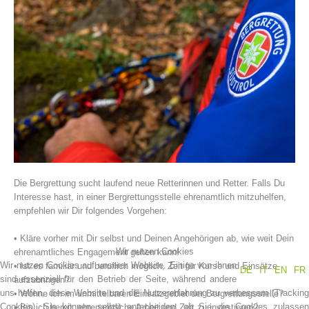
Vereinsgeschichte
Die Bergrettung sucht laufend neue Retterinnen und Retter. Falls Du
Interesse hast, in einer Bergrettungsstelle ehrenamtlich mitzuhelfen,
empfehlen wir Dir folgendes Vorgehen:
• Kläre vorher mit Dir selbst und Deinen Angehörigen ab, wie weit Dein
Wir nutzen Cookies
ehrenamtliches Engagement gehen kann!
Wir nutzen Cookies auf unserer Website. Einige von ihnen
• Ist es familiär und beruflich möglich, Zeit für Kurse und Einsätze
DE
IT
EN
FR
sind essenziell für den Betrieb der Seite, während andere
aufzubringen?
uns helfen, diese Website und die Nutzererfahrung zu verbessern (Tracking
• Wohne ich im unmittelbaren Einsatzgebiet der Bergrettungsstelle?
Cookies). Sie können selbst entscheiden, ob Sie die Cookies zulassen
• Bin ich bereit, ehrenamtliche Arbeit und Zeit zu investieren?