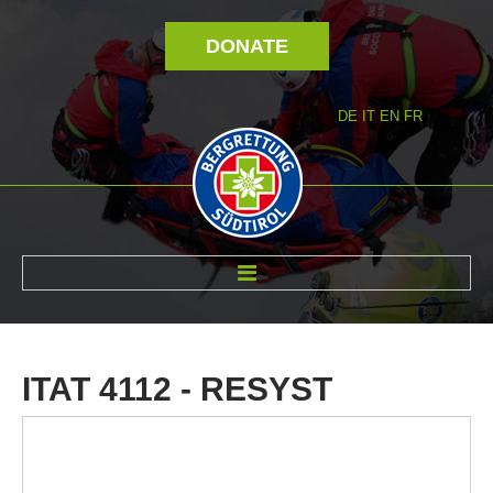
DONATE
DE
IT
EN
FR
ABOUT US
ITAT
4112
-
RESYST