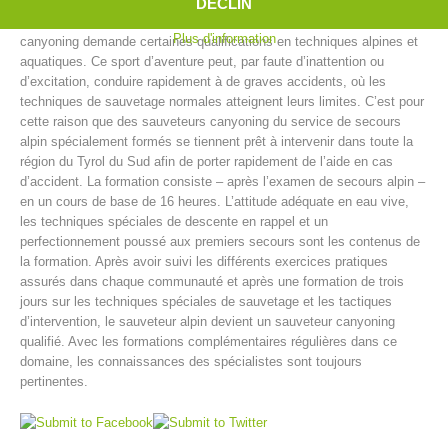
dans ou à côté des cascades, descente de passages escarpés,
DÉCLIN
glissades dans le canyon et enfin le saut dans un bassin profond. Le
Plus d'information
canyoning demande certaines qualifications en techniques alpines et
aquatiques. Ce sport d’aventure peut, par faute d’inattention ou
d’excitation, conduire rapidement à de graves accidents, où les
techniques de sauvetage normales atteignent leurs limites. C’est pour
cette raison que des sauveteurs canyoning du service de secours
alpin spécialement formés se tiennent prêt à intervenir dans toute la
région du Tyrol du Sud afin de porter rapidement de l’aide en cas
d’accident. La formation consiste – après l’examen de secours alpin –
en un cours de base de 16 heures. L’attitude adéquate en eau vive,
les techniques spéciales de descente en rappel et un
perfectionnement poussé aux premiers secours sont les contenus de
Centres de secours
la formation. Après avoir suivi les différents exercices pratiques
assurés dans chaque communauté et après une formation de trois
jours sur les techniques spéciales de sauvetage et les tactiques
d’intervention, le sauveteur alpin devient un sauveteur canyoning
qualifié. Avec les formations complémentaires régulières dans ce
domaine, les connaissances des spécialistes sont toujours
pertinentes.