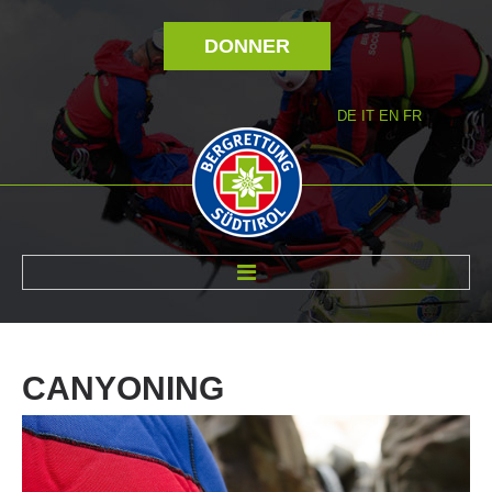
DONNER
DE
IT
EN
FR
RÉVOLTÉ NOUS
CANYONING