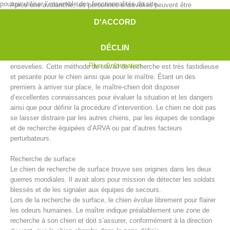
pouvoir utiliser l’ensemble des fonctionnalités du site.
Après une avalanche, les personnes ensevelies peuvent être
recherchées sous la neige par des équipes de maîtres-chiens
D'ACCORD
d’avalanche. Malgré les progrès techniques apportés par entre autre
l’appareil de recherche de victimes d’avalanche ou le système
RECCO, les chiens d’avalanche sont parfois la seule et donc la
DÉCLIN
meilleure solution pour repérer le plus vite possible les personnes
Plus d'information
ensevelies. Cette méthode de travail de recherche est très fastidieuse
et pesante pour le chien ainsi que pour le maître. Étant un des
premiers à arriver sur place, le maître-chien doit disposer
d’excellentes connaissances pour évaluer la situation et les dangers
ainsi que pour définir la procédure d’intervention. Le chien ne doit pas
se laisser distraire par les autres chiens, par les équipes de sondage
et de recherche équipées d’ARVA ou par d’autres facteurs
Direction
perturbateurs.
Recherche de surface
Le chien de recherche de surface trouve ses origines dans les deux
guerres mondiales. Il avait alors pour mission de détecter les soldats
blessés et de les signaler aux équipes de secours.
Lors de la recherche de surface, le chien évolue librement pour flairer
les odeurs humaines. Le maître indique préalablement une zone de
recherche à son chien et doit s’assurer, conformément à la direction