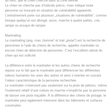
du vent, que le chien cherche dans la zone définie.
Le chien ne cherche pas d’individu précis, mais indique toute
personne se trouvant en situation de vulnérabilité apparente.
L’entraînement porte sur plusieurs „situations de vulnérabilité“, comme
lorsque quelqu’un est allongé, assis, marche à quatre pattes, crie,
rampe ou essaye de ramper.
Mantrailing
Le mantrailing (ang. man „homme“ et trail „pister“) est la recherche de
personnes à l’aide de chiens de recherche, appelés mantrailer ou
encore chien de détection de personnes. C’est l’excellent odorat du
chien qui est sollicité
La différence entre le mantrailer et les autres chiens de recherche
Procédure d'alarme
repose sur le fait que le mantrailer peut différencier les différentes
odeurs humaines les unes des autres et ainsi s’orienter en suivant
l’odeur caractéristique de la personne recherchée.
Le mantrailer n’intervient pas seulement sur la piste de piétons, même
l’isolement relatif d’une voiture en marche n’empêche pas la personne
de laisser une piste traçable. À la différence des chiens de pistage, le
mantrailer peut également intervenir dans les bâtiments et surfaces
construites