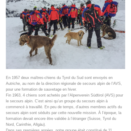
Histoire de l'association
En 1957 deux maîtres-chiens du Tyrol du Sud sont envoyés en
Autriche, au nom de la direction régionale de secours alpin de l’AVS,
pour une formation de sauvetage en hiver.
Fin 1963, 4 chiens sont achetés par l’Alpenverein Südtirol (AVS) pour
le secours alpin. C’est ainsi qu’un groupe du secours alpin à
commencé à travaillé. En peu de temps, d’autres membres actifs du
secours alpin sont séduits par cette nouvelle mission. À l’époque, la
formation devait encore être validée à l’étranger (Suisse, Tyrol du
Nord, Carinthie, Allgäu).
Dans ses premières années, notre groupe était constitué de 11