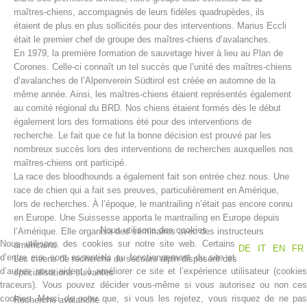
maîtres-chiens, accompagnés de leurs fidèles quadrupèdes, ils
étaient de plus en plus sollicités pour des interventions. Marius Eccli
était le premier chef de groupe des maîtres-chiens d’avalanches.
En 1979, la première formation de sauvetage hiver à lieu au Plan de
Corones. Celle-ci connaît un tel succès que l’unité des maîtres-chiens
d’avalanches de l’Alpenverein Südtirol est créée en automne de la
même année. Ainsi, les maîtres-chiens étaient représentés également
au comité régional du BRD. Nos chiens étaient formés dès le début
également lors des formations été pour des interventions de
recherche. Le fait que ce fut la bonne décision est prouvé par les
nombreux succès lors des interventions de recherches auxquelles nos
maîtres-chiens ont participé.
Centres de secours
La race des bloodhounds a également fait son entrée chez nous. Une
race de chien qui a fait ses preuves, particulièrement en Amérique,
lors de recherches. À l’époque, le mantrailing n’était pas encore connu
en Europe. Une Suissesse apporta le mantrailing en Europe depuis
Nous utilisons des cookies
l’Amérique. Elle organisa des séminaires avec des instructeurs
Nous utilisons des cookies sur notre site web. Certains
américains.
DE
IT
EN
FR
d’entre eux sont essentiels au fonctionnement du site et
Les chiens de recherche du secours alpin disposent des
d’autres nous aident à améliorer ce site et l’expérience utilisateur (cookies
spécialisations suivantes
traceurs). Vous pouvez décider vous-même si vous autorisez ou non ces
cookies. Merci de noter que, si vous les rejetez, vous risquez de ne pas
Recherche avalanche