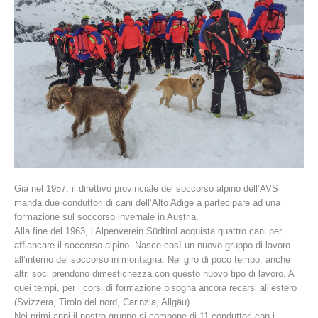
La storia
Già nel 1957, il direttivo provinciale del soccorso alpino dell’AVS
manda due conduttori di cani dell’Alto Adige a partecipare ad una
formazione sul soccorso invernale in Austria.
Alla fine del 1963, l’Alpenverein Südtirol acquista quattro cani per
affiancare il soccorso alpino. Nasce così un nuovo gruppo di lavoro
all’interno del soccorso in montagna. Nel giro di poco tempo, anche
altri soci prendono dimestichezza con questo nuovo tipo di lavoro. A
quei tempi, per i corsi di formazione bisogna ancora recarsi all’estero
(Svizzera, Tirolo del nord, Carinzia, Allgäu).
Nei primi anni il nostro gruppo si compone di 11 conduttori con i