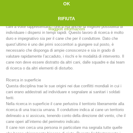
Ricerca in valanga
OK
Dopo una valanga, le squadre composte da cani e conduttori sono
impegnate nella ricerca di dispersi sotto la neve. Nonostante il
RIFIUTA
progresso tecnologico offerto da apparecchi quali ARTVA e RECCO, i
cani a volte rappresentano l’unica ma anche la migliore possibilità di
Maggiori informazioni
individuare i dispersi in tempi rapidi. Questo lavoro di ricerca è molto
duro e impegnativo sia per il cane che per il conduttore. Dato che
quest’ultimo è uno dei primi soccorritori a giungere sul posto, è
necessario che disponga di ampie conoscenze e sia in grado di
valutare rapidamente l’accaduto, i rischi e le modalità di intervento. Il
cane non deve essere distratto da altri cani, dalle squadre e dai team
di ricerca o da altri elementi di disturbo.
Comitato Direttivo
Ricerca in superficie
Questa disciplina trae le sue origini nei due conflitti mondiali in cui i
cani erano addestrati ad individuare e segnalare ai sanitari i soldati
feriti.
Nella ricerca in superficie il cane perlustra il territorio liberamente alla
ricerca di una traccia umana. Il conduttore indica al cane un territorio
delineato a si assicura, tenendo conto della direzione del vento, che il
cane operi all’interno del perimetro indicato.
Il cane non cerca una persona in particolare ma segnala tutte quelle