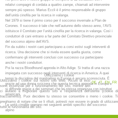
relativi compagni di cordata a quattro zampe, chiamati ad intervenire
sempre più spesso. Marius Eccli è il primo responsabile di gruppo
dell’unità cinofila per la ricerca in valanga.
Nel 1979 si tiene il primo corso per il soccorso invernale a Plan de
Corones. Il successo è tale che nell’autunno dello stesso anno, l’AVS
istituisce il Comitato per l’unità cinofila per la ricerca in valanga. Così i
conduttori di cani entrano a far parte del Comitato Direttivo provinciale
del soccorso alpino dell’AVS.
Fin da subito i nostri cani partecipano a corsi estivi sugli interventi di
ricerca. Una decisione che si rivela essere quella giusta, come
confermano gli interventi conclusi con successo cui partecipano
anche i nostri conduttori.
Stazioni del soccorso alpino
Poi la razza Bloodhound approda in Alto Adige. Si tratta di una razza
impiegata con successo negli interventi di ricerca in America. A quei
Utilizziamo i cookie
tempi la disciplina del mantrailing in Europa è ancora sconosciuta. È
Utilizziamo i cookie sul nostro sito Web. Alcuni di essi
DE
IT
EN
FR
grazie ad una donna svizzera che questa tecnica approda in Europa e
sono essenziali per il funzionamento del sito, mentre altri
si diffonde grazie a dei seminari che lei stessa organizza con istruttori
ci aiutano a migliorare questo sito e l'esperienza dell'utente (cookie di
americani.
tracciamento). Puoi decidere tu stesso se consentire o meno i cookie. Ti
preghiamo di notare che se li rifiuti, potresti non essere in grado di utilizzare
Le unità cinofile operano nei seguenti ambiti specifici del soccorso
tutte le funzionalità del sito.
alpino