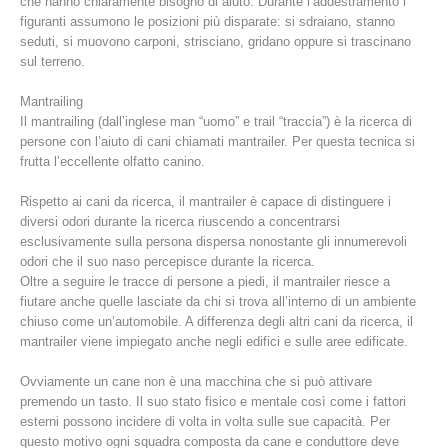
che hanno chiaramente bisogno di aiuto. Durante l’addestramento i
figuranti assumono le posizioni più disparate: si sdraiano, stanno
seduti, si muovono carponi, strisciano, gridano oppure si trascinano
sul terreno.
Mantrailing
Il mantrailing (dall’inglese man “uomo” e trail “traccia”) è la ricerca di
persone con l’aiuto di cani chiamati mantrailer. Per questa tecnica si
frutta l’eccellente olfatto canino.
Rispetto ai cani da ricerca, il mantrailer è capace di distinguere i
diversi odori durante la ricerca riuscendo a concentrarsi
esclusivamente sulla persona dispersa nonostante gli innumerevoli
odori che il suo naso percepisce durante la ricerca.
Richiesta di soccorso
Oltre a seguire le tracce di persone a piedi, il mantrailer riesce a
fiutare anche quelle lasciate da chi si trova all’interno di un ambiente
chiuso come un’automobile. A differenza degli altri cani da ricerca, il
mantrailer viene impiegato anche negli edifici e sulle aree edificate.
Ovviamente un cane non è una macchina che si può attivare
premendo un tasto. Il suo stato fisico e mentale così come i fattori
esterni possono incidere di volta in volta sulle sue capacità. Per
questo motivo ogni squadra composta da cane e conduttore deve