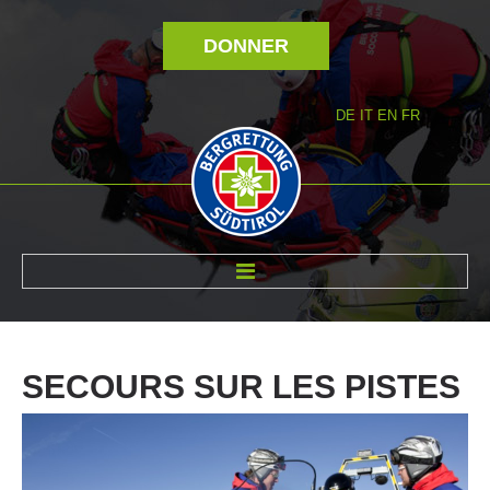
DONNER
DE
IT
EN
FR
RÉVOLTÉ NOUS
SECOURS
SUR
LES
PISTES