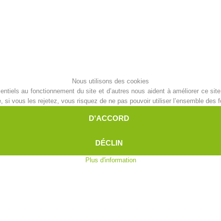
Aktuell
Devenir membre
Secours sur les
Canyoning
Nous utilisons des cookies
pistes
ntiels au fonctionnement du site et d’autres nous aident à améliorer ce site 
i vous les rejetez, vous risquez de ne pas pouvoir utiliser l’ensemble des fo
D'ACCORD
Opérat
Procédure d'alarme
DÉCLIN
Plus d'information