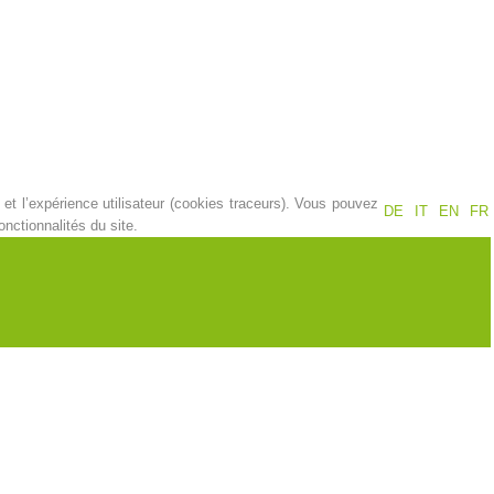
Jahresberichte
Formation
Pr
évention
PEER
et l’expérience utilisateur (cookies traceurs). Vous pouvez
DE
IT
EN
FR
nctionnalités du site.
ion de sauvetage
Contakt