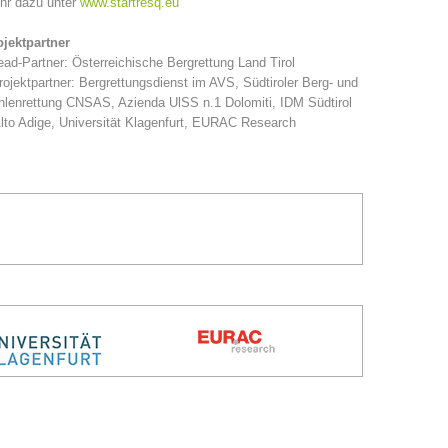
hr dazu unter
www.startresq.eu
ojektpartner
ead-Partner: Österreichische Bergrettung Land Tirol
rojektpartner: Bergrettungsdienst im AVS, Südtiroler Berg- und
lenrettung CNSAS, Azienda UlSS n.1 Dolomiti, IDM Südtirol
lto Adige, Universität Klagenfurt, EURAC Research