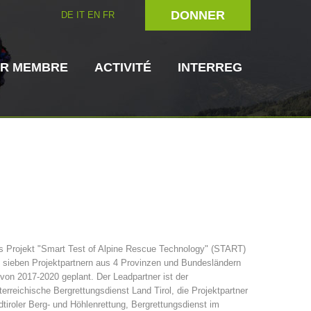
DONNER
DE
IT
EN
FR
IR MEMBRE
ACTIVITÉ
INTERREG
rien
Maître-chien
Secouriste
s Projekt "Smart Test of Alpine Rescue Technology" (START)
 sieben Projektpartnern aus 4 Provinzen und Bundesländern
s de secours
3023 - START
ITAT 4112 - RESYST
Direction
 von 2017-2020 geplant. Der Leadpartner ist der
erreichische Bergrettungsdienst Land Tirol, die Projektpartner
tiroler Berg- und Höhlenrettung, Bergrettungsdienst im