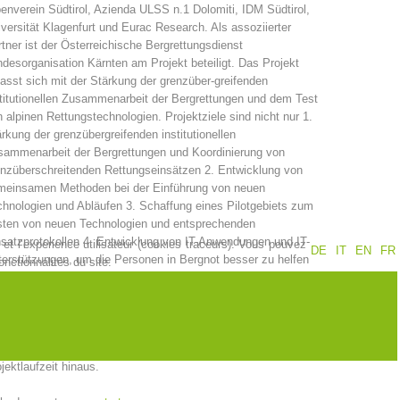
enverein Südtirol, Azienda ULSS n.1 Dolomiti, IDM Südtirol,
versität Klagenfurt und Eurac Research. Als assoziierter
Jahresberichte
Formation
tner ist der Österreichische Bergrettungsdienst
desorganisation Kärnten am Projekt beteiligt. Das Projekt
asst sich mit der Stärkung der grenzüber-greifenden
titutionellen Zusammenarbeit der Bergrettungen und dem Test
 alpinen Rettungstechnologien. Projektziele sind nicht nur 1.
Pr
évention
PEER
rkung der grenzübergreifenden institutionellen
sammenarbeit der Bergrettungen und Koordinierung von
nzüberschreitenden Rettungseinsätzen 2. Entwicklung von
meinsamen Methoden bei der Einführung von neuen
hnologien und Abläufen 3. Schaffung eines Pilotgebiets zum
ion de sauvetage
Contakt
sten von neuen Technologien und entsprechenden
satzprotokollen 4. Entwicklung von IT-Anwendungen und IT-
et l’expérience utilisateur (cookies traceurs). Vous pouvez
DE
IT
EN
FR
erstützungen, um die Personen in Bergnot besser zu helfen
nctionnalités du site.
dern auch eine nachhaltige Kooperation der Bergrettungen im
nzgebiet und für gemeinsame internationale Einsätze sowie
ammenarbeit zur effiziente (und Kosteneinsparenden)
passung und Einsatzerprobung von neue Technologien zur
imierten Rettungskette im alpinen Gelände über die
jektlaufzeit hinaus.