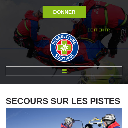
DONNER
DE
IT
EN
FR
RÉVOLTÉ NOUS
SECOURS
SUR
LES
PISTES