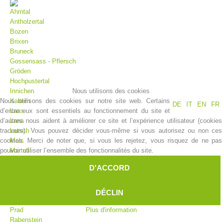
Ahrntal
Antholzertal
Bozen
Brixen
Bruneck
Gossensass - Pflersch
Gröden
Hochpustertal
Nous utilisons des cookies
Innichen
Nous utilisons des cookies sur notre site web. Certains
Kaltern
DE
IT
EN
FR
d’entre eux sont essentiels au fonctionnement du site et
Laas
Histoire de l'association
d’autres nous aident à améliorer ce site et l’expérience utilisateur (cookies
Lana
traceurs). Vous pouvez décider vous-même si vous autorisez ou non ces
Latsch
cookies. Merci de noter que, si vous les rejetez, vous risquez de ne pas
Mals
pouvoir utiliser l’ensemble des fonctionnalités du site.
Martell
Meran
D'ACCORD
Moos
Olang
Pfelders
DÉCLIN
Platt
Plus d'information
Prad
Rabenstein