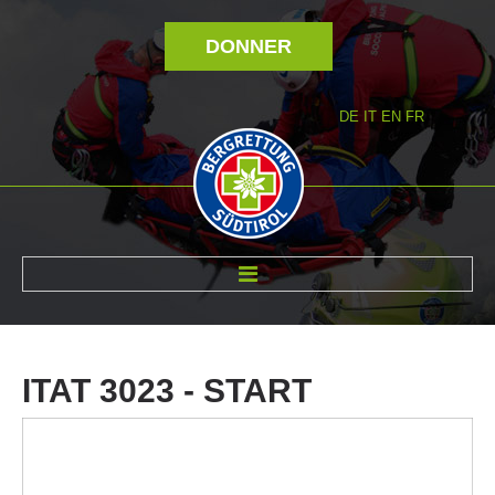
DONNER
DE
IT
EN
FR
RÉVOLTÉ NOUS
ITAT
3023
-
START