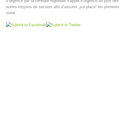
d’urgence par la centrale régionale d’appel d’urgence en plus des
autres moyens de secours afin d’assurer „sur place“ les premiers
soins.
Direction