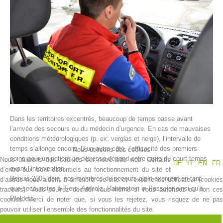
Dans les territoires excentrés, beaucoup de temps passe avant
Histoire de l'association
l’arrivée des secours ou du médecin d’urgence. En cas de mauvaises
conditions météorologiques (p. ex: verglas et neige), l’intervalle de
temps s’allonge encore. D’un autre côté, l’efficacité des premiers
Nous utilisons des cookies
soins pour un patient en détresse dépend entre autre du court temps
Nous utilisons des cookies sur notre site web. Certains
DE
IT
EN
FR
avant l’intervention.
d’entre eux sont essentiels au fonctionnement du site et
Depuis 2005 déjà, nos membres du secours alpin exercent en tant
d’autres nous aident à améliorer ce site et l’expérience utilisateur (cookies
que secouristes à Tiers, Antholz, Rabenstein in Passeier ainsi qu’à
traceurs). Vous pouvez décider vous-même si vous autorisez ou non ces
Pfelders.
cookies. Merci de noter que, si vous les rejetez, vous risquez de ne pas
pouvoir utiliser l’ensemble des fonctionnalités du site.
Dans les territoires en campagne, il passe souvent plus de temps