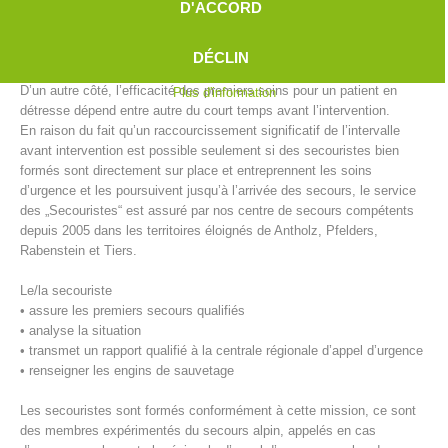
D'ACCORD
qu’en ville avant l’arrivée des secours ou du médecin d’urgence. En
territoires éloignés, l’intervalle de temps est déjà longue et s’allonge
encore en cas de mauvaises conditions météorologiques (p. ex:
DÉCLIN
verglas et neige).
D’un autre côté, l’efficacité des premiers soins pour un patient en
Plus d'information
détresse dépend entre autre du court temps avant l’intervention.
En raison du fait qu’un raccourcissement significatif de l’intervalle
avant intervention est possible seulement si des secouristes bien
formés sont directement sur place et entreprennent les soins
d’urgence et les poursuivent jusqu’à l’arrivée des secours, le service
des „Secouristes“ est assuré par nos centre de secours compétents
depuis 2005 dans les territoires éloignés de Antholz, Pfelders,
Rabenstein et Tiers.
Centres de secours
Le/la secouriste
• assure les premiers secours qualifiés
• analyse la situation
• transmet un rapport qualifié à la centrale régionale d’appel d’urgence
• renseigner les engins de sauvetage
Les secouristes sont formés conformément à cette mission, ce sont
des membres expérimentés du secours alpin, appelés en cas