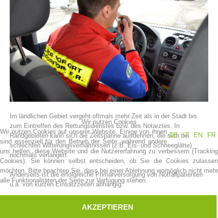
Im ländlichen Gebiet vergeht oftmals mehr Zeit als in der Stadt bis
Vereinsgeschichte
Wir nutzen Cookies
zum Eintreffen des Rettungsdienstes bzw. des Notarztes. In
Wir nutzen Cookies auf unserer Website. Einige von ihnen
DE
IT
EN
FR
Randgebieten kann sich die Zeitspanne ausdehnen, die sich bei
sind essenziell für den Betrieb der Seite, während andere
schlechten Witterungsverhältnissen (z.B. Eis- und Schneeglätte)
uns helfen, diese Website und die Nutzererfahrung zu verbessern (Tracking
nochmals verlängert.
Cookies). Sie können selbst entscheiden, ob Sie die Cookies zulassen
möchten. Bitte beachten Sie, dass bei einer Ablehnung womöglich nicht mehr
Anderseits ist die erfolgreiche Primärversorgung von Notfallpatienten
alle Funktionalitäten der Seite zur Verfügung stehen.
u.a. von kurzen Einsatzzeiten abhängig.
Aufgrund der Erkenntnis, daß eine deutliche Verkürzung des
AKZEPTIEREN
therapiefreien Intervalls nur möglich ist, wenn gut ausgebildete