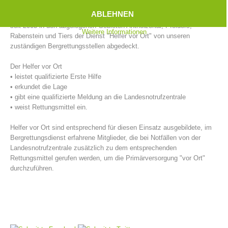
Ersthelfer, die direkt vor Ort sind, mit den Sofortmaßnahmen beginnen
ABLEHNEN
und diese bis zum Eintreffen des Rettungsdienstes weiterführen, wird
seit 2005 in den abgelegenen Gebieten Antholzertal, Pfelders,
Weitere Informationen
Rabenstein und Tiers der Dienst "Helfer vor Ort" von unseren
zuständigen Bergrettungsstellen abgedeckt.
Der Helfer vor Ort
• leistet qualifizierte Erste Hilfe
• erkundet die Lage
• gibt eine qualifizierte Meldung an die Landesnotrufzentrale
• weist Rettungsmittel ein.
Helfer vor Ort sind entsprechend für diesen Einsatz ausgebildete, im
Bergrettungsstellen
Bergrettungsdienst erfahrene Mitglieder, die bei Notfällen von der
Landesnotrufzentrale zusätzlich zu dem entsprechenden
Rettungsmittel gerufen werden, um die Primärversorgung "vor Ort"
durchzuführen.