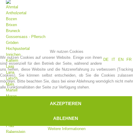
Ahrntal
Antholzertal
Bozen
Brixen
Bruneck
Gossensass - Pflersch
Gröden
Hochpustertal
Wir nutzen Cookies
Innichen
Wir nutzen Cookies auf unserer Website. Einige von ihnen
DE
IT
EN
FR
Kaltern
sind essenziell für den Betrieb der Seite, während andere
Laas
uns helfen, diese Website und die Nutzererfahrung zu verbessern (Tracking
Vereinsgeschichte
Lana
Cookies). Sie können selbst entscheiden, ob Sie die Cookies zulassen
Latsch
möchten. Bitte beachten Sie, dass bei einer Ablehnung womöglich nicht mehr
Mals
alle Funktionalitäten der Seite zur Verfügung stehen.
Martell
Meran
Moos
AKZEPTIEREN
Olang
Pfelders
ABLEHNEN
Platt
Prad
Weitere Informationen
Rabenstein