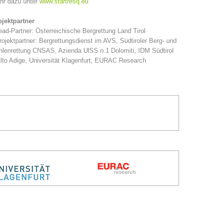
hr dazu unter
www.startresq.eu
ojektpartner
ead-Partner: Österreichische Bergrettung Land Tirol
rojektpartner: Bergrettungsdienst im AVS, Südtiroler Berg- und
lenrettung CNSAS, Azienda UlSS n.1 Dolomiti, IDM Südtirol
lto Adige, Universität Klagenfurt, EURAC Research