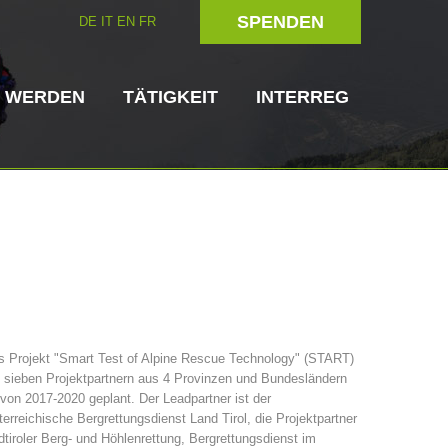
SPENDEN
DE
IT
EN
FR
D WERDEN
TÄTIGKEIT
INTERREG
Hundeführer
Helfer vor Ort
s Projekt "Smart Test of Alpine Rescue Technology" (START)
 sieben Projektpartnern aus 4 Provinzen und Bundesländern
ttungsstellen
3023 - START
ITAT 4112 - RESYST
Vorstand
 von 2017-2020 geplant. Der Leadpartner ist der
erreichische Bergrettungsdienst Land Tirol, die Projektpartner
tiroler Berg- und Höhlenrettung, Bergrettungsdienst im