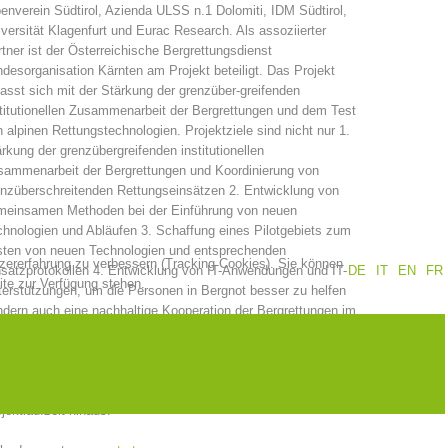
enverein Südtirol, Azienda ULSS n.1 Dolomiti, IDM Südtirol,
versität Klagenfurt und Eurac Research. Als assoziierter
Jahresberichte
Ausbildung
tner ist der Österreichische Bergrettungsdienst
desorganisation Kärnten am Projekt beteiligt. Das Projekt
asst sich mit der Stärkung der grenzüber-greifenden
titutionellen Zusammenarbeit der Bergrettungen und dem Test
 alpinen Rettungstechnologien. Projektziele sind nicht nur 1.
Prävention
PEER
rkung der grenzübergreifenden institutionellen
sammenarbeit der Bergrettungen und Koordinierung von
nzüberschreitenden Rettungseinsätzen 2. Entwicklung von
meinsamen Methoden bei der Einführung von neuen
hnologien und Abläufen 3. Schaffung eines Pilotgebiets zum
ze
Kontakt
sten von neuen Technologien und entsprechenden
tzererfahrung zu verbessern (Tracking Cookies). Sie können
satzprotokollen 4. Entwicklung von IT-Anwendungen und IT-
DE
IT
EN
FR
ite zur Verfügung stehen.
erstützungen, um die Personen in Bergnot besser zu helfen
dern auch eine nachhaltige Kooperation der Bergrettungen im
nzgebiet und für gemeinsame internationale Einsätze sowie
ammenarbeit zur effiziente (und Kosteneinsparenden)
passung und Einsatzerprobung von neue Technologien zur
imierten Rettungskette im alpinen Gelände über die
jektlaufzeit hinaus.