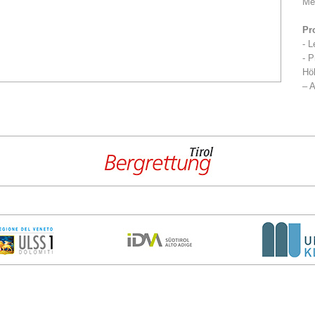
Me
Pr
- L
- P
Höh
– A