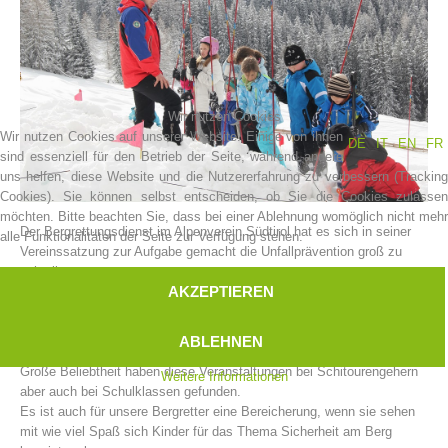
Wir nutzen Cookies
Wir nutzen Cookies auf unserer Website. Einige von ihnen
DE
IT
EN
FR
sind essenziell für den Betrieb der Seite, während andere
uns helfen, diese Website und die Nutzererfahrung zu verbessern (Tracking
Cookies). Sie können selbst entscheiden, ob Sie die Cookies zulassen
möchten. Bitte beachten Sie, dass bei einer Ablehnung womöglich nicht mehr
Der Bergrettungsdienst im Alpenverein Südtirol hat es sich in seiner
alle Funktionalitäten der Seite zur Verfügung stehen.
Vereinsgeschichte
Vereinssatzung zur Aufgabe gemacht die Unfallprävention groß zu
schreiben.
AKZEPTIEREN
Im Stillen machen die Bergrettungsstellen Südtirols eine Aufgabe,
welche eher einem logistischen Großereignis gleichen müsste.
Jedes Jahr zu Winterbeginn veranstalten unsere Bergrettungsstellen
ABLEHNEN
diverse Kampagnen für das sichere Winterbergsteigen.
Große Beliebtheit haben diese Veranstaltungen bei Schitourengehern
Weitere Informationen
aber auch bei Schulklassen gefunden.
Es ist auch für unsere Bergretter eine Bereicherung, wenn sie sehen
mit wie viel Spaß sich Kinder für das Thema Sicherheit am Berg