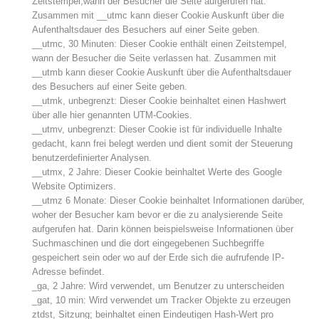
Zeitstempel,wann der Besucher die Seite aufgerufen hat.
Zusammen mit __utmc kann dieser Cookie Auskunft über die
Aufenthaltsdauer des Besuchers auf einer Seite geben.
__utmc, 30 Minuten: Dieser Cookie enthält einen Zeitstempel,
wann der Besucher die Seite verlassen hat. Zusammen mit
__utmb kann dieser Cookie Auskunft über die Aufenthaltsdauer
des Besuchers auf einer Seite geben.
__utmk, unbegrenzt: Dieser Cookie beinhaltet einen Hashwert
über alle hier genannten UTM-Cookies.
__utmv, unbegrenzt: Dieser Cookie ist für individuelle Inhalte
gedacht, kann frei belegt werden und dient somit der Steuerung
benutzerdefinierter Analysen.
__utmx, 2 Jahre: Dieser Cookie beinhaltet Werte des Google
Website Optimizers.
__utmz 6 Monate: Dieser Cookie beinhaltet Informationen darüber,
woher der Besucher kam bevor er die zu analysierende Seite
aufgerufen hat. Darin können beispielsweise Informationen über
Suchmaschinen und die dort eingegebenen Suchbegriffe
Aktuell
gespeichert sein oder wo auf der Erde sich die aufrufende IP-
Adresse befindet.
_ga, 2 Jahre: Wird verwendet, um Benutzer zu unterscheiden
_gat, 10 min: Wird verwendet um Tracker Objekte zu erzeugen
ztdst, Sitzung; beinhaltet einen Eindeutigen Hash-Wert pro