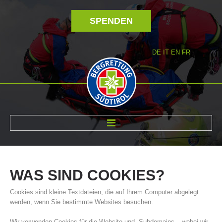
SPENDEN
DE
IT
EN
FR
ÜBER UNS
WAS
SIND
COOKIES?
Cookies sind kleine Textdateien, die auf Ihrem Computer abgelegt
werden, wenn Sie bestimmte Websites besuchen.
Wir verwenden Cookies für die Website und -Subdomains – wobei wir