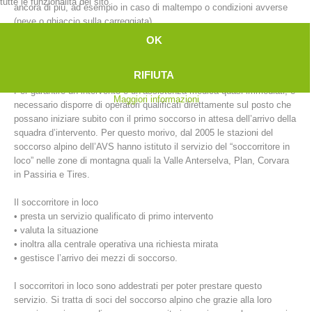
tutte le funzionalità del sito.
ancora di più, ad esempio in caso di maltempo o condizioni avverse
(neve o ghiaccio sulla carreggiata).
OK
D’altro canto, è proprio la rapidità a garantire la buona riuscita
dell’intervento di soccorso di un ferito.
RIFIUTA
Per garantire un intervento e un’assistenza medica quasi immediati, è
Maggiori informazioni
necessario disporre di operatori qualificati direttamente sul posto che
possano iniziare subito con il primo soccorso in attesa dell’arrivo della
squadra d’intervento. Per questo morivo, dal 2005 le stazioni del
soccorso alpino dell’AVS hanno istituto il servizio del “soccorritore in
loco” nelle zone di montagna quali la Valle Anterselva, Plan, Corvara
in Passiria e Tires.
Stazioni del soccorso alpino
Il soccorritore in loco
• presta un servizio qualificato di primo intervento
• valuta la situazione
• inoltra alla centrale operativa una richiesta mirata
• gestisce l’arrivo dei mezzi di soccorso.
I soccorritori in loco sono addestrati per poter prestare questo
servizio. Si tratta di soci del soccorso alpino che grazie alla loro