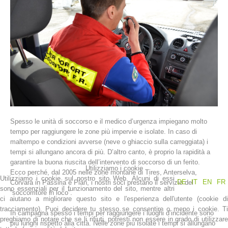
Spesso le unità di soccorso e il medico d’urgenza impiegano molto
La storia
tempo per raggiungere le zone più impervie e isolate. In caso di
maltempo e condizioni avverse (neve o ghiaccio sulla carreggiata) i
tempi si allungano ancora di più. D’altro canto, è proprio la rapidità a
garantire la buona riuscita dell’intervento di soccorso di un ferito.
Utilizziamo i cookie
Ecco perché, dal 2005 nelle zone montane di Tires, Anterselva,
Utilizziamo i cookie sul nostro sito Web. Alcuni di essi
DE
IT
EN
FR
Corvara in Passiria e Plan, i nostri soci prestano il servizio del
sono essenziali per il funzionamento del sito, mentre altri
“soccorritore in loco”.
ci aiutano a migliorare questo sito e l'esperienza dell'utente (cookie di
tracciamento). Puoi decidere tu stesso se consentire o meno i cookie. Ti
In campagna spesso i tempi per raggiungere i luoghi d’incidente sono
preghiamo di notare che se li rifiuti, potresti non essere in grado di utilizzare
più lunghi rispetto alla città. Nelle zone più isolate i tempi si allungano