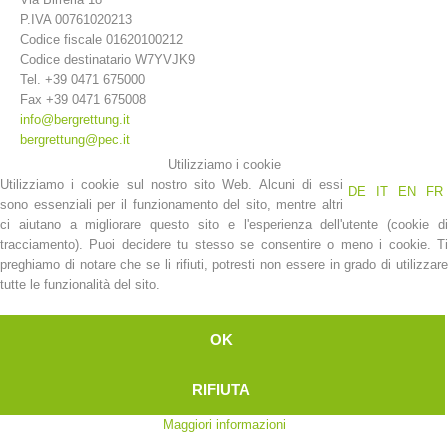
P.IVA 00761020213
Codice fiscale 01620100212
Codice destinatario W7YVJK9
Tel. +39 0471 675000
Fax +39 0471 675008
info@bergrettung.it
bergrettung@pec.it
Utilizziamo i cookie
Utilizziamo i cookie sul nostro sito Web. Alcuni di essi
DE
IT
EN
FR
sono essenziali per il funzionamento del sito, mentre altri
ci aiutano a migliorare questo sito e l'esperienza dell'utente (cookie di
La storia
tracciamento). Puoi decidere tu stesso se consentire o meno i cookie. Ti
preghiamo di notare che se li rifiuti, potresti non essere in grado di utilizzare
tutte le funzionalità del sito.
OK
RIFIUTA
Maggiori informazioni