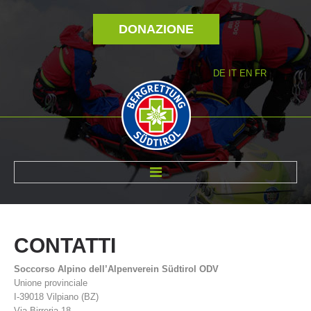
DONAZIONE
DE
IT
EN
FR
DI NOI
CONTATTI
Soccorso Alpino dell’Alpenverein Südtirol ODV
Unione provinciale
I-39018 Vilpiano (BZ)
Via Birreria 18