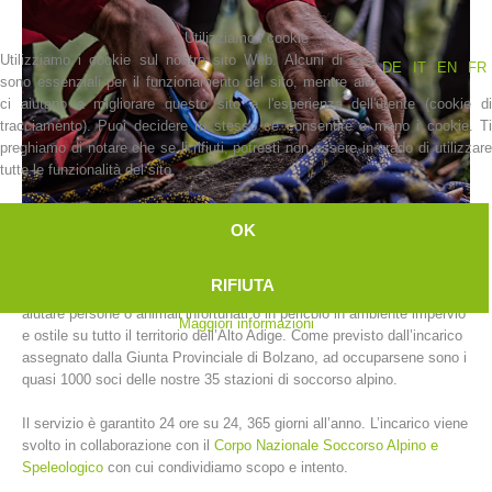
Utilizziamo i cookie
Utilizziamo i cookie sul nostro sito Web. Alcuni di essi
DE
IT
EN
FR
sono essenziali per il funzionamento del sito, mentre altri
ci aiutano a migliorare questo sito e l'esperienza dell'utente (cookie di
tracciamento). Puoi decidere tu stesso se consentire o meno i cookie. Ti
preghiamo di notare che se li rifiuti, potresti non essere in grado di utilizzare
tutte le funzionalità del sito.
OK
La storia
RIFIUTA
L’Alpenverein Südtirol svolge un servizio di soccorso alpino volto ad
aiutare persone o animali infortunati o in pericolo in ambiente impervio
Maggiori informazioni
e ostile su tutto il territorio dell’Alto Adige. Come previsto dall’incarico
assegnato dalla Giunta Provinciale di Bolzano, ad occuparsene sono i
quasi 1000 soci delle nostre 35 stazioni di soccorso alpino.
Il servizio è garantito 24 ore su 24, 365 giorni all’anno. L’incarico viene
svolto in collaborazione con il
Corpo Nazionale Soccorso Alpino e
Speleologico
con cui condividiamo scopo e intento.