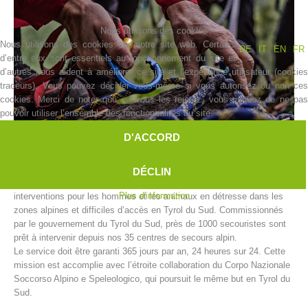
Nous utilisons des cookies
Nous utilisons des cookies sur notre site web. Certains
DE
IT
EN
FR
d’entre eux sont essentiels au fonctionnement du site et
d’autres nous aident à améliorer ce site et l’expérience utilisateur (cookies
traceurs). Vous pouvez décider vous-même si vous autorisez ou non ces
cookies. Merci de noter que, si vous les rejetez, vous risquez de ne pas
pouvoir utiliser l’ensemble des fonctionnalités du site.
D'ACCORD
Histoire de l'association
DÉCLIN
Le secours alpin de l’Alpenverein Südtirol (AVS) accomplit des
Plus d'information
interventions pour les hommes et les animaux en détresse dans les
zones alpines et difficiles d’accès en Tyrol du Sud. Commissionnés
par le gouvernement du Tyrol du Sud, près de 1000 secouristes sont
prêt à intervenir depuis nos 35 centres de secours alpin.
Le service doit être garanti 365 jours par an, 24 heures sur 24. Cette
mission est accomplie avec l’étroite collaboration du Corpo Nazionale
Soccorso Alpino e Speleologico, qui poursuit le même but en Tyrol du
Sud.