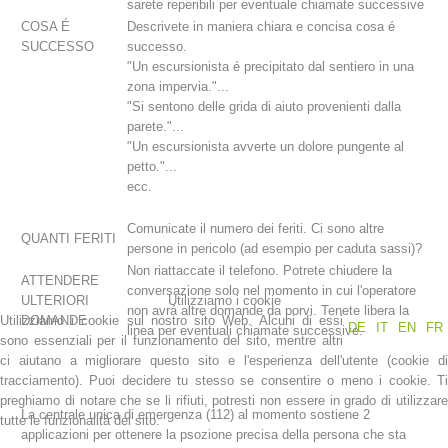
sarete reperibili per eventuale chiamate successive
COSA É
Descrivete in maniera chiara e concisa cosa é
SUCCESSO
successo.
"Un escursionista é precipitato dal sentiero in una
zona impervia."...
"Si sentono delle grida di aiuto provenienti dalla
parete."...
"Un escursionista avverte un dolore pungente al
petto."...
ecc.
Comunicate il numero dei feriti. Ci sono altre
QUANTI FERITI
persone in pericolo (ad esempio per caduta sassi)?
Stazioni del soccorso alpino
Non riattaccate il telefono. Potrete chiudere la
ATTENDERE
conversazione solo nel momento in cui l'operatore
ULTERIORI
Utilizziamo i cookie
non avrá altre domande da porvi. Tenete libera la
Utilizziamo i cookie sul nostro sito Web. Alcuni di essi
DOMANDE
DE
IT
EN
FR
linea per eventuali chiamate successive.
sono essenziali per il funzionamento del sito, mentre altri
ci aiutano a migliorare questo sito e l'esperienza dell'utente (cookie di
tracciamento). Puoi decidere tu stesso se consentire o meno i cookie. Ti
preghiamo di notare che se li rifiuti, potresti non essere in grado di utilizzare
La centrale unica di emergenza (112) al momento sostiene 2
tutte le funzionalità del sito.
applicazioni per ottenere la psozione precisa della persona che sta