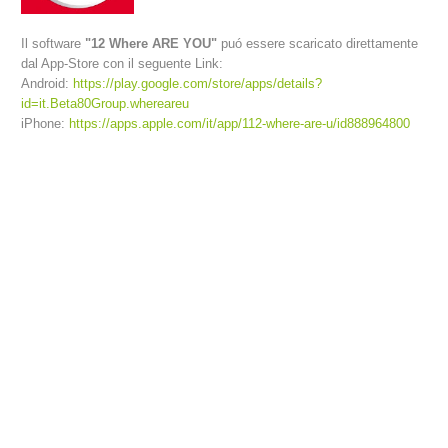
Il software
"12 Where ARE YOU"
puó essere scaricato direttamente
dal App-Store con il seguente Link:
Android:
https://play.google.com/store/apps/details?
id=it.Beta80Group.whereareu
iPhone:
https://apps.apple.com/it/app/112-where-are-u/id888964800
Richiesta di soccorso