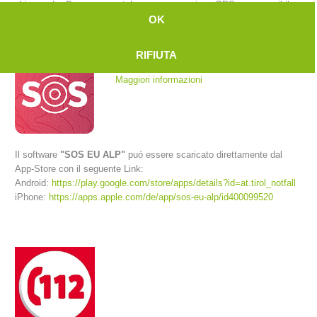
chiamando. Con uno smartphone a connessione GPS e se possibile
anche rete internet la centrale riceve la posizione esatta del
OK
chiamante.
RIFIUTA
Maggiori informazioni
Il software
"SOS EU ALP"
puó essere scaricato direttamente dal
App-Store con il seguente Link:
Android:
https://play.google.com/store/apps/details?id=at.tirol_notfall
Comitato Direttivo
iPhone:
https://apps.apple.com/de/app/sos-eu-alp/id400099520