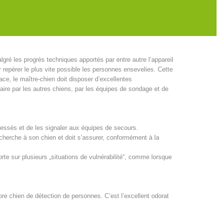
s encore connu en Europe. Une Suissesse apporta le
trailing en Europe depuis l’Amérique. Elle organisa des
ré les progrès techniques apportés par entre autre l’appareil
repérer le plus vite possible les personnes ensevelies. Cette
ace, le maître-chien doit disposer d’excellentes
traire par les autres chiens, par les équipes de sondage et de
lessés et de les signaler aux équipes de secours.
echerche à son chien et doit s’assurer, conformément à la
rte sur plusieurs „situations de vulnérabilité“, comme lorsque
ore chien de détection de personnes. C’est l’excellent odorat