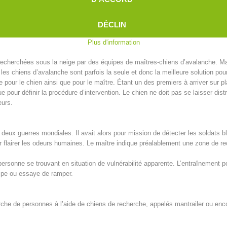
pa
man
DÉCLIN
alisations suivantes
Plus d'information
cherchées sous la neige par des équipes de maîtres-chiens d’avalanche. Malg
 chiens d’avalanche sont parfois la seule et donc la meilleure solution pour 
 pour le chien ainsi que pour le maître. Étant un des premiers à arriver sur pl
e pour définir la procédure d’intervention. Le chien ne doit pas se laisser dis
eurs.
deux guerres mondiales. Il avait alors pour mission de détecter les soldats b
ur flairer les odeurs humaines. Le maître indique préalablement une zone de r
ersonne se trouvant en situation de vulnérabilité apparente. L’entraînement po
ampe ou essaye de ramper.
herche de personnes à l’aide de chiens de recherche, appelés mantrailer ou enc