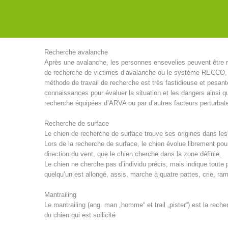
séminaires avec des instructeurs américains.
Les chiens de recherche du secours alpin disposent des spéci
Recherche avalanche
Après une avalanche, les personnes ensevelies peuvent être re
de recherche de victimes d’avalanche ou le système RECCO, les
méthode de travail de recherche est très fastidieuse et pesante
connaissances pour évaluer la situation et les dangers ainsi qu
recherche équipées d’ARVA ou par d’autres facteurs perturbat
Recherche de surface
Le chien de recherche de surface trouve ses origines dans les 
Lors de la recherche de surface, le chien évolue librement po
direction du vent, que le chien cherche dans la zone définie.
Le chien ne cherche pas d’individu précis, mais indique toute p
quelqu’un est allongé, assis, marche à quatre pattes, crie, r
Mantrailing
Le mantrailing (ang. man „homme“ et trail „pister“) est la rec
du chien qui est sollicité