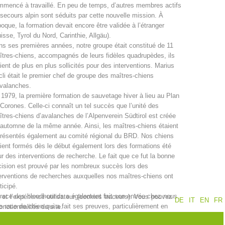
mencé à travaillé. En peu de temps, d’autres membres actifs
secours alpin sont séduits par cette nouvelle mission. À
Jahresberichte
Formation
poque, la formation devait encore être validée à l’étranger
isse, Tyrol du Nord, Carinthie, Allgäu).
s ses premières années, notre groupe était constitué de 11
tres-chiens, accompagnés de leurs fidèles quadrupèdes, ils
ient de plus en plus sollicités pour des interventions. Marius
Pr
évention
PEER
li était le premier chef de groupe des maîtres-chiens
valanches.
1979, la première formation de sauvetage hiver à lieu au Plan
Corones. Celle-ci connaît un tel succès que l’unité des
tres-chiens d’avalanches de l’Alpenverein Südtirol est créée
ion de sauvetage
Contakt
automne de la même année. Ainsi, les maîtres-chiens étaient
présentés également au comité régional du BRD. Nos chiens
ient formés dès le début également lors des formations été
r des interventions de recherche. Le fait que ce fut la bonne
ision est prouvé par les nombreux succès lors des
erventions de recherches auxquelles nos maîtres-chiens ont
ticipé.
race des bloodhounds a également fait son entrée chez nous.
et l’expérience utilisateur (cookies traceurs). Vous pouvez
DE
IT
EN
FR
 race de chien qui a fait ses preuves, particulièrement en
nctionnalités du site.
rique, lors de recherches. À l’époque, le mantrailing n’était