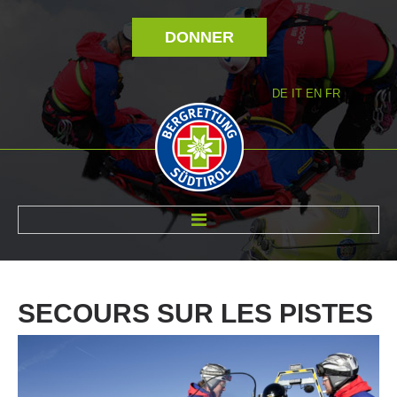
DONNER
DE
IT
EN
FR
RÉVOLTÉ NOUS
SECOURS
SUR
LES
PISTES