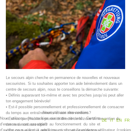
Histoire de l'association
Le secours alpin cherche en permanence de nouvelles et nouveaux
secouristes. Si tu souhaites apporter ton aide bénévolement dans un
centre de secours alpin, nous te conseillons la démarche suivante:
• Définis auparavant toi-même et avec tes proches jusqu’où peut aller
ton engagement bénévole!
• Est-il possible personnellement et professionnellement de consacrer
Nous utilisons des cookies
du temps aux entraînements et aux interventions?
Nous utilisons des cookies sur notre site web. Certains
• Est-ce que j’habite à proximité directe de la zone d’intervention du
DE
IT
EN
FR
d’entre eux sont essentiels au fonctionnement du site et
centre de secours alpin?
d’autres nous aident à améliorer ce site et l’expérience utilisateur (cookies
• Est-ce que je suis prêt à investir du temps et du travail