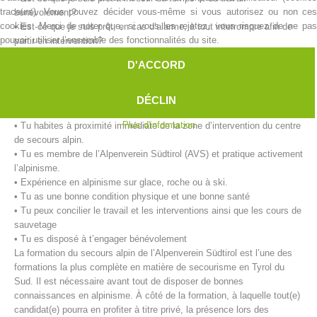
traceurs). Vous pouvez décider vous-même si vous autorisez ou non ces
bénévolement?
cookies. Merci de noter que, si vous les rejetez, vous risquez de ne pas
• Est-ce que je suis prêt, en cas d’alarme, à tout interrompre afin de
pouvoir utiliser l’ensemble des fonctionnalités du site.
partir en intervention?
• Est-ce que je suis capable, physiquement et mentalement, d’aider
D'ACCORD
des personnes en détresse?
Nos exigences pour le/la secouriste:
DÉCLIN
• Tu as 18 ans révolus.
Plus d'information
• Tu habites à proximité immédiate de la zone d’intervention du centre
de secours alpin.
• Tu es membre de l’Alpenverein Südtirol (AVS) et pratique activement
l’alpinisme.
Centres de secours
• Expérience en alpinisme sur glace, roche ou à ski.
• Tu as une bonne condition physique et une bonne santé
• Tu peux concilier le travail et les interventions ainsi que les cours de
sauvetage
• Tu es disposé à t’engager bénévolement
La formation du secours alpin de l’Alpenverein Südtirol est l’une des
formations la plus complète en matière de secourisme en Tyrol du
Sud. Il est nécessaire avant tout de disposer de bonnes
connaissances en alpinisme. À côté de la formation, à laquelle tout(e)
candidat(e) pourra en profiter à titre privé, la présence lors des