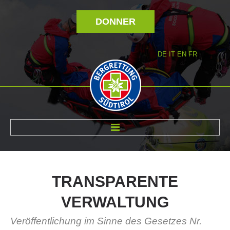
DONNER
DE
IT
EN
FR
RÉVOLTÉ NOUS
TRANSPARENTE
VERWALTUNG
Veröffentlichung im Sinne des Gesetzes Nr.