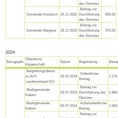
des Dienstes
Beitrag zur
Gemeinde Kurtatsch
26.11.2025
Durchführung
600,00
des Dienstes
Beitrag zur
Gemeinde Margreid
18.12.2025
Durchführung
375,00
des Dienstes
2024
Öffentliche
Bezugsjahr
Datum
Begründung
Betra
Körperschaft
Centres de secours
Bergrettungsdienst
Ordentlicher
im AVS
29.03.2024
3.276
Beitrag
Landesverband EO
Beitrag zur
Marktgemeinde
03.07.2024
Durchführung des
2.869
Kaltern
Dienstes
Marktgemeinde
Außerordentlicher
05.07.2024
2.000
Kaltern
Beitrag
Beitrag zur