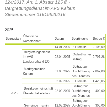
124/2017, Art. 1, Absatz 125 ff. -
Bergrettungsdienst im AVS Kaltern,
Steuernummer 01619920216
2025
Öffentliche
Bezugsjahr
Datum
Begründung
Betrag €
Körperschaft
14.01.2025
5 Promille
2.108,09
Bergrettungsdienst
Ordentliucher
im AVS
02.04.2025
2.797,26
Histoire de l'association
Beitrag
Landesverband EO
Beitrag zur
Marktgemeinde
01.08.2025
Durchführung
2.869,00
Kaltern
des Dienstes
02.09.2025
5 Promille
1.420,05
Beitrag zur
Bezirksgemeinschaft
02.09.2025
Durchführung
400,00
2025
Überetsch-Unterland
des Dienstes
Beitrag zur
Gemeinde Tramin
12.09.2025
Durchführung
300,00