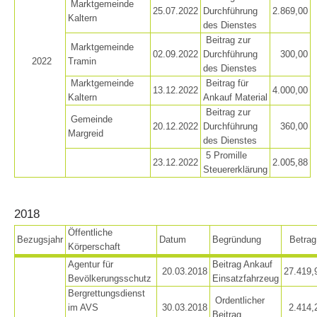
Marktgemeinde
25.07.2022
Durchführung
2.869,00
Kaltern
des Dienstes
Beitrag zur
Marktgemeinde
02.09.2022
Durchführung
300,00
2022
Tramin
des Dienstes
Marktgemeinde
Beitrag für
13.12.2022
4.000,00
Kaltern
Ankauf Material
Beitrag zur
Gemeinde
20.12.2022
Durchführung
360,00
Margreid
des Dienstes
5 Promille
23.12.2022
2.005,88
Steuererklärung
Procédure d'alarme
2018
Öffentliche
Bezugsjahr
Datum
Begründung
Betrag
Körperschaft
Agentur für
Beitrag Ankauf
20.03.2018
27.419,
Bevölkerungsschutz
Einsatzfahrzeug
Bergrettungsdienst
Ordentlicher
im AVS
30.03.2018
2.414,
Beitrag