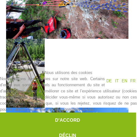
Nous utilisons des cookies
Centres de secours
Nous utilisons des cookies sur notre site web. Certains
DE
IT
EN
FR
d’entre eux sont essentiels au fonctionnement du site et
d’autres nous aident à améliorer ce site et l’expérience utilisateur (cookies
traceurs). Vous pouvez décider vous-même si vous autorisez ou non ces
cookies. Merci de noter que, si vous les rejetez, vous risquez de ne pas
pouvoir utiliser l’ensemble des fonctionnalités du site.
D'ACCORD
DÉCLIN