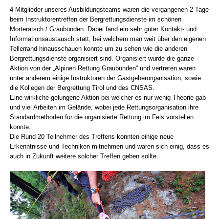
4 Mitglieder unseres Ausbildungsteams waren die vergangenen 2 Tage
beim Instruktorentreffen der Bergrettungsdienste im schönen
Morteratsch / Graubünden. Dabei fand ein sehr guter Kontakt- und
Informationsaustausch statt, bei welchem man weit über den eigenen
Tellerrand hinausschauen konnte um zu sehen wie die anderen
Bergrettungsdienste organisiert sind. Organisiert wurde die ganze
Aktion von der „Alpin
en Rettung Graubünden“ und vertreten waren
unter anderem einige Instruktoren der Gastgeberorganisation, sowie
die Kollegen der Bergrettung Tirol und des CNSAS.
Eine wirkliche gelungene Aktion bei welcher es nur wenig Theorie gab
und viel Arbeiten im Gelände, wobei jede Rettungsorganisation ihre
Standardmethoden für die organisierte Rettung im Fels vorstellen
Histoire de l'association
konnte.
Die Rund 20 Teilnehmer des Treffens konnten einige neue
Erkenntnisse und Techniken mitnehmen und waren sich einig, dass es
auch in Zukunft weitere solcher Treffen geben sollte.