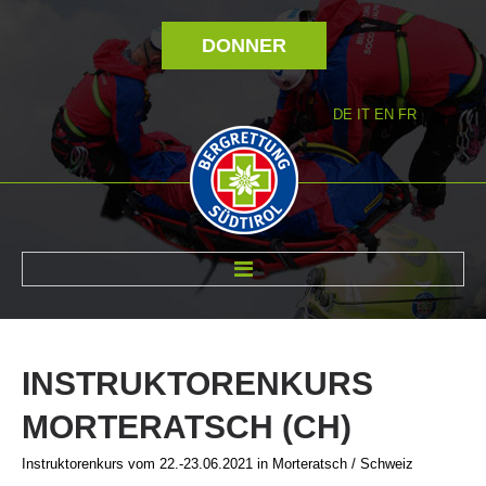
DONNER
DE
IT
EN
FR
RÉVOLTÉ NOUS
INSTRUKTORENKURS
MORTERATSCH
(CH)
Instruktorenkurs vom 22.-23.06.2021 in Morteratsch / Schweiz