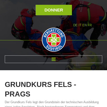
DONNER
DE
IT
EN
FR
RÉVOLTÉ NOUS
GRUNDKURS
FELS
-
PRAGS
Der Grundkurs Fels legt den Grundstein der technischen Ausbildung
eines jeden Anwärters. Nach bestandenem Sommertest und dem