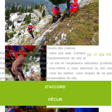
Nous utilisons des cookies
Nous utilisons des cookies sur notre site web. Certains
DE
IT
EN
FR
d’entre eux sont essentiels au fonctionnement du site et
d’autres nous aident à améliorer ce site et l’expérience utilisateur (cookies
Centres de secours
traceurs). Vous pouvez décider vous-même si vous autorisez ou non ces
cookies. Merci de noter que, si vous les rejetez, vous risquez de ne pas
pouvoir utiliser l’ensemble des fonctionnalités du site.
D'ACCORD
DÉCLIN
Plus d'information