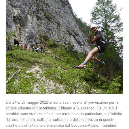
La storia
Dal 24 al 27 maggio 2022 si sono svolti eventi di prevenzione per le
scuole primarie di Casteldarne, Chienes e S. Lorenzo. Da un lato, i
bambini sono stati istruiti sul loro territorio e, in particolare, sull'attività
dell'arrampicata e, dall'altro, sull'aspetto della sicurezza di questo
sport e sul’attività che viene svolta dal Soccorso Alpino. I bambini