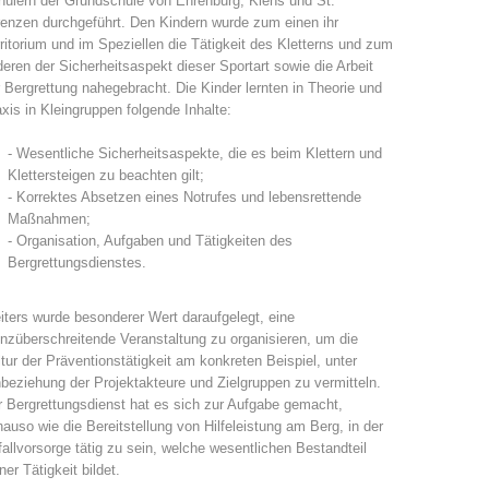
ülern der Grundschule von Ehrenburg, Kiens und St.
enzen durchgeführt. Den Kindern wurde zum einen ihr
Jahresberichte
Formation
ritorium und im Speziellen die Tätigkeit des Kletterns und zum
eren der Sicherheitsaspekt dieser Sportart sowie die Arbeit
 Bergrettung nahegebracht. Die Kinder lernten in Theorie und
xis in Kleingruppen folgende Inhalte:
- Wesentliche Sicherheitsaspekte, die es beim Klettern und
Pr
évention
PEER
Klettersteigen zu beachten gilt;
- Korrektes Absetzen eines Notrufes und lebensrettende
Maßnahmen;
- Organisation, Aufgaben und Tätigkeiten des
Bergrettungsdienstes.
ion de sauvetage
Contakt
ters wurde besonderer Wert daraufgelegt, eine
nzüberschreitende Veranstaltung zu organisieren, um die
tur der Präventionstätigkeit am konkreten Beispiel, unter
beziehung der Projektakteure und Zielgruppen zu vermitteln.
 Bergrettungsdienst hat es sich zur Aufgabe gemacht,
auso wie die Bereitstellung von Hilfeleistung am Berg, in der
allvorsorge tätig zu sein, welche wesentlichen Bestandteil
ner Tätigkeit bildet.