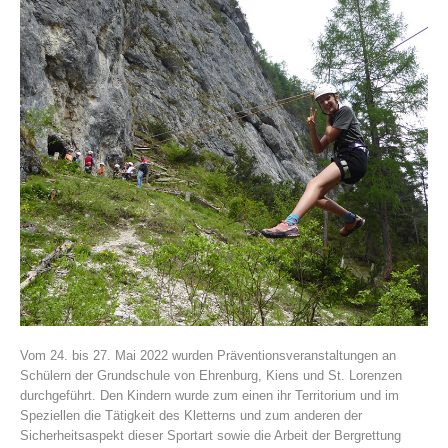
Vereinsgeschichte
Vom 24. bis 27. Mai 2022 wurden Präventionsveranstaltungen an
Schülern der Grundschule von Ehrenburg, Kiens und St. Lorenzen
durchgeführt. Den Kindern wurde zum einen ihr Territorium und im
Speziellen die Tätigkeit des Kletterns und zum anderen der
Sicherheitsaspekt dieser Sportart sowie die Arbeit der Bergrettung