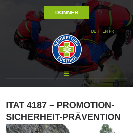
DONNER
DE
IT
EN
FR
RÉVOLTÉ NOUS
ITAT
4187
–
PROMOTION-
SICHERHEIT-PRÄVENTION