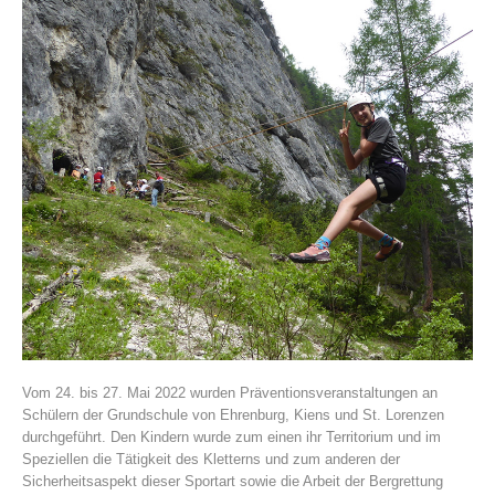
Histoire de l'association
Vom 24. bis 27. Mai 2022 wurden Präventionsveranstaltungen an
Schülern der Grundschule von Ehrenburg, Kiens und St. Lorenzen
durchgeführt. Den Kindern wurde zum einen ihr Territorium und im
Speziellen die Tätigkeit des Kletterns und zum anderen der
Sicherheitsaspekt dieser Sportart sowie die Arbeit der Bergrettung