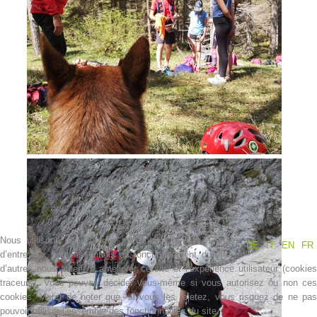
Contakt
Nous utilisons des cookies
Nous utilisons des cookies sur notre site web. Certains
DE
IT
EN
FR
d’entre eux sont essentiels au fonctionnement du site et
d’autres nous aident à améliorer ce site et l’expérience utilisateur (cookies
NEWS
traceurs). Vous pouvez décider vous-même si vous autorisez ou non ces
cookies. Merci de noter que, si vous les rejetez, vous risquez de ne pas
pouvoir utiliser l’ensemble des fonctionnalités du site.