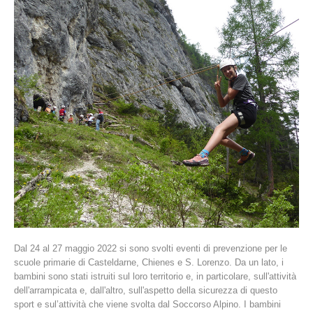
La storia
Dal 24 al 27 maggio 2022 si sono svolti eventi di prevenzione per le
scuole primarie di Casteldarne, Chienes e S. Lorenzo. Da un lato, i
bambini sono stati istruiti sul loro territorio e, in particolare, sull'attività
dell'arrampicata e, dall'altro, sull'aspetto della sicurezza di questo
sport e sul’attività che viene svolta dal Soccorso Alpino. I bambini