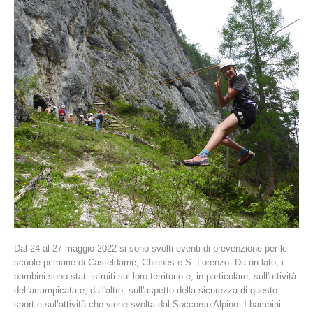
La storia
Dal 24 al 27 maggio 2022 si sono svolti eventi di prevenzione per le
scuole primarie di Casteldarne, Chienes e S. Lorenzo. Da un lato, i
bambini sono stati istruiti sul loro territorio e, in particolare, sull'attività
dell'arrampicata e, dall'altro, sull'aspetto della sicurezza di questo
sport e sul’attività che viene svolta dal Soccorso Alpino. I bambini