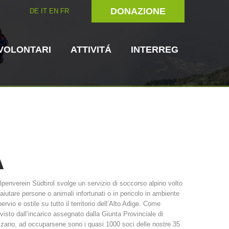
DONAZIONE
DE
IT
EN
FR
VOLONTARI
ATTIVITÁ
INTERREG
A
Unitá cinofile
Soccorritore in
lpenverein Südtirol svolge un servizio di soccorso alpino volto
loco
aiutare persone o animali infortunati o in pericolo in ambiente
ni del soccorso
3023 - START
ITAT 4112 - RESYST
Comitato Direttivo
ervio e ostile su tutto il territorio dell’Alto Adige. Come
visto dall’incarico assegnato dalla Giunta Provinciale di
zano, ad occuparsene sono i quasi 1000 soci delle nostre 35