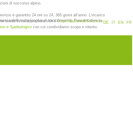
zioni di soccorso alpino.
Rapporti annuali
Formazione
servizio è garantito 24 ore su 24, 365 giorni all’anno. L’incarico
erienza dell'utente (cookie di tracciamento). Puoi decidere tu
ne svolto in collaborazione con il
Corpo Nazionale Soccorso
DE
IT
EN
FR
ino e Speleologico
con cui condividiamo scopo e intento.
Prevenzione
PEER
nti
Contatti