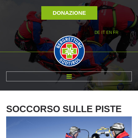
DONAZIONE
DE
IT
EN
FR
DI NOI
SOCCORSO
SULLE
PISTE