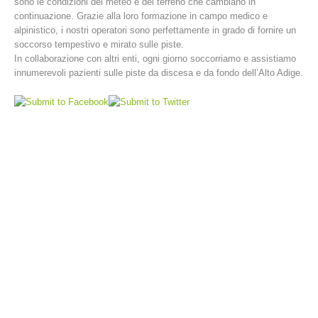
sono le condizioni del meteo e del terreno che cambiano in
continuazione. Grazie alla loro formazione in campo medico e
alpinistico, i nostri operatori sono perfettamente in grado di fornire un
soccorso tempestivo e mirato sulle piste.
In collaborazione con altri enti, ogni giorno soccorriamo e assistiamo
innumerevoli pazienti sulle piste da discesa e da fondo dell’Alto Adige.
Stazioni del soccorso alpino