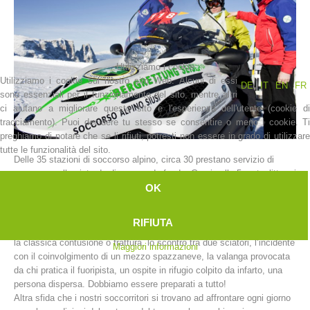
Utilizziamo i cookie
Utilizziamo i cookie sul nostro sito Web. Alcuni di essi
DE
IT
EN
FR
sono essenziali per il funzionamento del sito, mentre altri
ci aiutano a migliorare questo sito e l'esperienza dell'utente (cookie di
tracciamento). Puoi decidere tu stesso se consentire o meno i cookie. Ti
preghiamo di notare che se li rifiuti, potresti non essere in grado di utilizzare
tutte le funzionalità del sito.
Delle 35 stazioni di soccorso alpino, circa 30 prestano servizio di
La storia
soccorso sulle piste da discesa e da fondo. Grazie alle 5 motoslitte e i
OK
7 ATV (All Terrain Vehicle chiamati anche quad) presenti sul territorio
provinciale, possiamo raggiungere i luoghi degli incidenti in tempi
molto brevi.
RIFIUTA
Gli interventi nelle aree sciistiche sono davvero di molteplice natura:
la classica contusione o frattura, lo scontro tra due sciatori, l’incidente
Maggiori informazioni
con il coinvolgimento di un mezzo spazzaneve, la valanga provocata
da chi pratica il fuoripista, un ospite in rifugio colpito da infarto, una
persona dispersa. Dobbiamo essere preparati a tutto!
Altra sfida che i nostri soccorritori si trovano ad affrontare ogni giorno