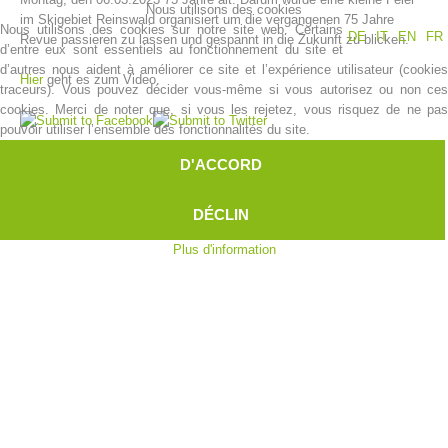
Nous utilisons des cookies
im Skigebiet Reinswald organisiert um die vergangenen 75 Jahre
Nous utilisons des cookies sur notre site web. Certains
DE
IT
EN
FR
Revue passieren zu lassen und gespannt in die Zukunft zu blicken.
d’entre eux sont essentiels au fonctionnement du site et
d’autres nous aident à améliorer ce site et l’expérience utilisateur (cookies
Hier
geht es zum Video.
traceurs). Vous pouvez décider vous-même si vous autorisez ou non ces
cookies. Merci de noter que, si vous les rejetez, vous risquez de ne pas
pouvoir utiliser l’ensemble des fonctionnalités du site.
D'ACCORD
DÉCLIN
Histoire de l'association
Plus d'information