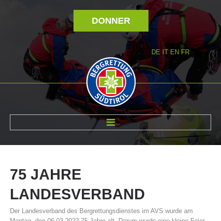
DONNER
DE
IT
EN
FR
RÉVOLTÉ NOUS
75
JAHRE
LANDESVERBAND
Der Landesverband des Bergrettungsdienstes im AVS wurde am
Montag, den 06.03.2023 75 Jahre alt. Darum wurde eine kleine Feier