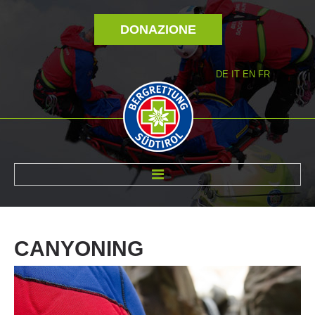
DONAZIONE
DE
IT
EN
FR
DI NOI
CANYONING