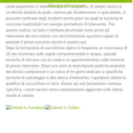
libero in piccole piscine naturali. Insomma, il canyoning richiede una
Maggiori informazioni
certa esperienza in ambiente alpino e acquatico. Al tempo stesso è
un’attività durante la quale, spesso per disattenzione o spavalderia, si
possono verificare degli incidenti anche gravi nei quali le tecniche di
soccorso tradizionali non sempre permettono di intervenire. Per
questo motivo, su tutto il territorio provinciale sono pronti ad
intervenire dei soccorritori con una formazione specifica capaci di
prestare il primo soccorso anche in questi casi.
Dopo la formazione di soccorritore alpino si frequenta un corso base di
16 ore incentrato sulle regole comportamentali in acqua, speciali
tecniche di discesa con la corda e un approfondimento sulle tecniche
di pronto intervento. Dopo una serie di esercitazioni pratiche proposte
dai diversi comprensori e un corso di tre giorni dedicato a specifiche
Stazioni del soccorso alpino
tecniche di salvataggio e alla tattica d’intervento, l’operatore ottiene la
qualifica di soccorritore in forra. Grazie ad una formazione continua
specifica, i nostri tecnici sono costantemente aggiornati sulle ultime
novità di settore.