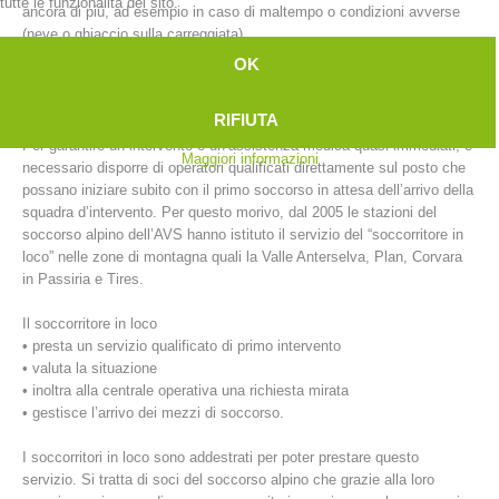
tutte le funzionalità del sito.
ancora di più, ad esempio in caso di maltempo o condizioni avverse
(neve o ghiaccio sulla carreggiata).
OK
D’altro canto, è proprio la rapidità a garantire la buona riuscita
dell’intervento di soccorso di un ferito.
RIFIUTA
Per garantire un intervento e un’assistenza medica quasi immediati, è
Maggiori informazioni
necessario disporre di operatori qualificati direttamente sul posto che
possano iniziare subito con il primo soccorso in attesa dell’arrivo della
squadra d’intervento. Per questo morivo, dal 2005 le stazioni del
soccorso alpino dell’AVS hanno istituto il servizio del “soccorritore in
loco” nelle zone di montagna quali la Valle Anterselva, Plan, Corvara
in Passiria e Tires.
Stazioni del soccorso alpino
Il soccorritore in loco
• presta un servizio qualificato di primo intervento
• valuta la situazione
• inoltra alla centrale operativa una richiesta mirata
• gestisce l’arrivo dei mezzi di soccorso.
I soccorritori in loco sono addestrati per poter prestare questo
servizio. Si tratta di soci del soccorso alpino che grazie alla loro