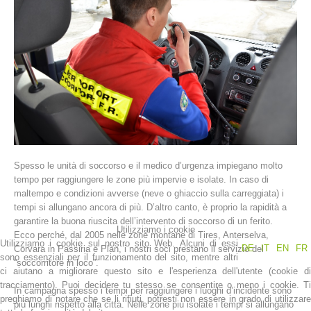
Spesso le unità di soccorso e il medico d’urgenza impiegano molto
La storia
tempo per raggiungere le zone più impervie e isolate. In caso di
maltempo e condizioni avverse (neve o ghiaccio sulla carreggiata) i
tempi si allungano ancora di più. D’altro canto, è proprio la rapidità a
garantire la buona riuscita dell’intervento di soccorso di un ferito.
Utilizziamo i cookie
Ecco perché, dal 2005 nelle zone montane di Tires, Anterselva,
Utilizziamo i cookie sul nostro sito Web. Alcuni di essi
DE
IT
EN
FR
Corvara in Passiria e Plan, i nostri soci prestano il servizio del
sono essenziali per il funzionamento del sito, mentre altri
“soccorritore in loco”.
ci aiutano a migliorare questo sito e l'esperienza dell'utente (cookie di
tracciamento). Puoi decidere tu stesso se consentire o meno i cookie. Ti
In campagna spesso i tempi per raggiungere i luoghi d’incidente sono
preghiamo di notare che se li rifiuti, potresti non essere in grado di utilizzare
più lunghi rispetto alla città. Nelle zone più isolate i tempi si allungano