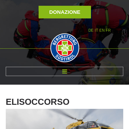
DONAZIONE
DE
IT
EN
FR
DI NOI
ELISOCCORSO