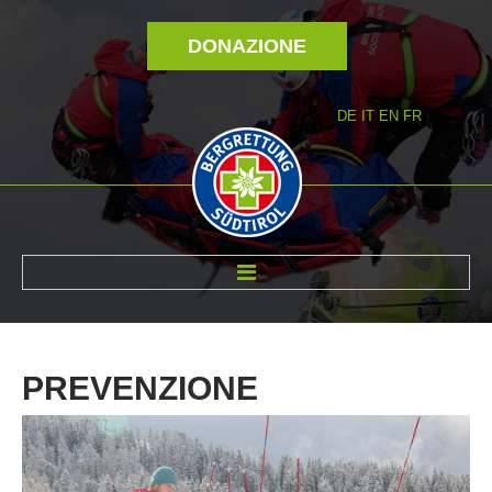
DONAZIONE
DE
IT
EN
FR
DI NOI
PREVENZIONE