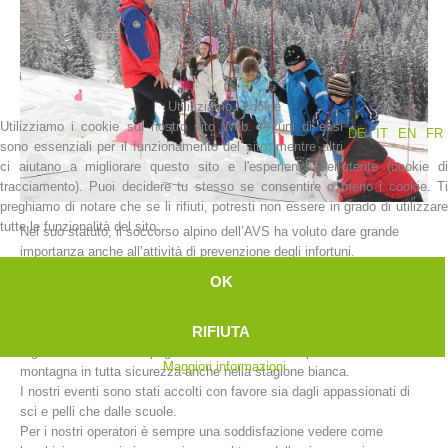
Utilizziamo i cookie
Utilizziamo i cookie sul nostro sito Web. Alcuni di essi
DE
IT
EN
FR
sono essenziali per il funzionamento del sito, mentre altri
ci aiutano a migliorare questo sito e l'esperienza dell'utente (cookie di
tracciamento). Puoi decidere tu stesso se consentire o meno i cookie. Ti
preghiamo di notare che se li rifiuti, potresti non essere in grado di utilizzare
tutte le funzionalità del sito.
Nel suo statuto, il soccorso alpino dell’AVS ha voluto dare grande
La storia
importanza anche all’attività di prevenzione degli infortuni.
In questo senso le stazioni di soccorso alpino dell’Alto Adige prestano
OK
un importante servizio di informazione che va debitamente
valorizzato.
RIFIUTA
Ogni anno all’inizio della stagione invernale, le nostre stazioni
organizzano delle campagne di sensibilizzazione per affrontare la
Maggiori informazioni
montagna in tutta sicurezza anche nella stagione bianca.
I nostri eventi sono stati accolti con favore sia dagli appassionati di
sci e pelli che dalle scuole.
Per i nostri operatori è sempre una soddisfazione vedere come