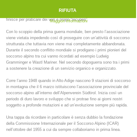
Così, tra il 1902 e il 1914, in Alto Adige sorgono non meno di 39
stazioni. Sono “gli uomini con la croce verde e la Stella Alpina” ad
RIFIUTA
intervenire con i pochi mezzi a disposizione a quei tempi e spesso si
finisce per praticare dei veri e propri “recuperi”.
Maggiori informazioni
Con lo scoppio della prima guerra mondiale, ben presto l’associazione
viene vietata impedendo così di proseguire con un’attività di soccorso
strutturata che tuttavia non viene mai completamente abbandonata.
Durante il secondo conflitto mondiale si prodigano i primi pionieri del
soccorso alpino tra cui vanno ricordati ad esempio Ludwig
Gramminger e Wastl Mariner. Nel secondo dopoguerra sono tra i primi
a sostenere la creazione di un servizio organico e organizzato.
Stazioni del soccorso alpino
Corre l’anno 1948 quando in Alto Adige nascono 9 stazioni di soccorso
in montagna che il 6 marzo istituiscono l’associazione provinciale del
soccorso alpino all’interno dell’Alpenverein Südtirol. Inizia così un
periodo di duro lavoro e sviluppo che si protrae fino ai giorni nostri
soggetto a profonde mutazioni e ad un’evoluzione sempre più rapida.
Una tappa da ricordare in particolare è senza dubbio la fondazione
della Commissione Internazionale per il Soccorso Alpino (ICAR)
nell’ottobre del 1955 a cui da sempre collaboriamo in prima linea.