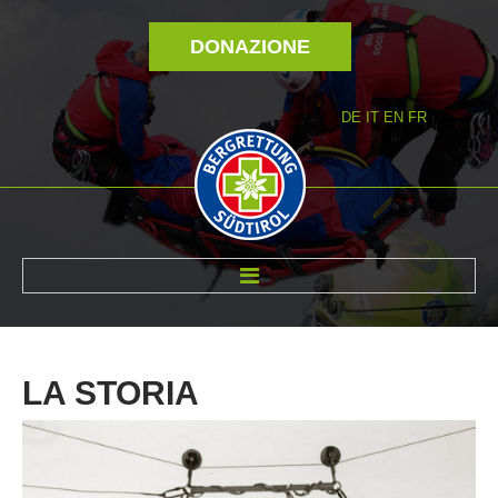
DONAZIONE
DE
IT
EN
FR
DI NOI
LA
STORIA