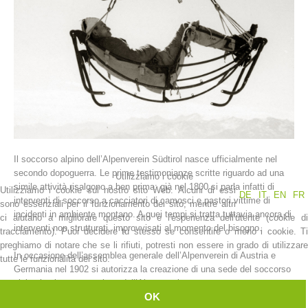
Il soccorso alpino dell’Alpenverein Südtirol nasce ufficialmente nel
La storia
secondo dopoguerra. Le prime testimonianze scritte riguardo ad una
Utilizziamo i cookie
simile attività risalgono a ben prima: già nel 1800 si parla infatti di
Utilizziamo i cookie sul nostro sito Web. Alcuni di essi
DE
IT
EN
FR
interventi di soccorso a cacciatori di camosci e pastori vittime di
sono essenziali per il funzionamento del sito, mentre altri
incidenti in ambiente montano. A quei tempi si tratta tuttavia ancora di
ci aiutano a migliorare questo sito e l'esperienza dell'utente (cookie di
interventi non strutturati, improvvisati al momento del bisogno.
tracciamento). Puoi decidere tu stesso se consentire o meno i cookie. Ti
preghiamo di notare che se li rifiuti, potresti non essere in grado di utilizzare
In occasione dell’assemblea generale dell’Alpenverein di Austria e
tutte le funzionalità del sito.
Germania nel 1902 si autorizza la creazione di una sede del soccorso
alpino in ciascuna sezione dell’Alpenverein.
OK