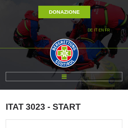
DONAZIONE
DE
IT
EN
FR
DI NOI
ITAT
3023
-
START